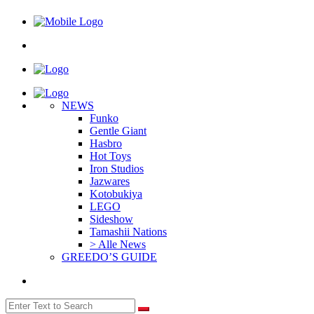
NEWS
Funko
Gentle Giant
Hasbro
Hot Toys
Iron Studios
Jazwares
Kotobukiya
LEGO
Sideshow
Tamashii Nations
> Alle News
GREEDO’S GUIDE