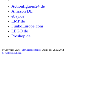
Actionfiguren24.de
Amazon DE
ebay.de
EMP.de
FunkoEurope.com
LEGO.de
Proshop.de
© Copyright
2026 -
Starwarscollector.de
. Online seit 28.02.2014.
☕ Kaffee spendieren?