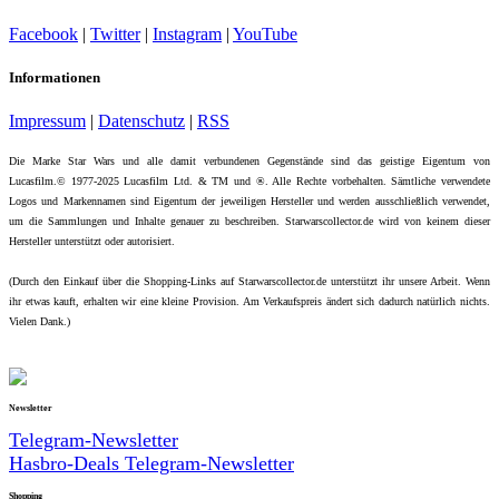
Facebook
|
Twitter
|
Instagram
|
YouTube
Informationen
Impressum
|
Datenschutz
|
RSS
Die Marke Star Wars und alle damit verbundenen Gegenstände sind das geistige Eigentum von
Lucasfilm.© 1977-2025 Lucasfilm Ltd. & TM und ®. Alle Rechte vorbehalten. Sämtliche verwendete
Logos und Markennamen sind Eigentum der jeweiligen Hersteller und werden ausschließlich verwendet,
um die Sammlungen und Inhalte genauer zu beschreiben. Starwarscollector.de wird von keinem dieser
Hersteller unterstützt oder autorisiert.
(Durch den Einkauf über die Shopping-Links auf Starwarscollector.de unterstützt ihr unsere Arbeit. Wenn
ihr etwas kauft, erhalten wir eine kleine Provision. Am Verkaufspreis ändert sich dadurch natürlich nichts.
Vielen Dank.)
Newsletter
Telegram-Newsletter
Hasbro-Deals Telegram-Newsletter
Shopping