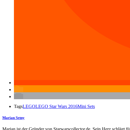
Tags
LEGO
LEGO Star Wars 2016
Mini Sets
Marian Setny
Marian ist der Gründer von Starwarscollector.de. Sein Herz schlägt 