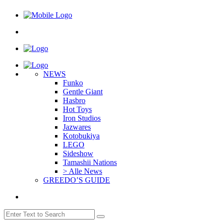
NEWS
Funko
Gentle Giant
Hasbro
Hot Toys
Iron Studios
Jazwares
Kotobukiya
LEGO
Sideshow
Tamashii Nations
> Alle News
GREEDO’S GUIDE