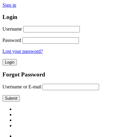
Sign in
Login
Username
Password
Lost your password?
Forgot Password
Username or E-mail