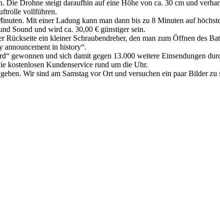
Die Drohne steigt daraufhin auf eine Höhe von ca. 30 cm und verharrt i
trolle vollführen.
 Minuten. Mit einer Ladung kann man dann bis zu 8 Minuten auf höchster
und Sound und wird ca. 30,00 € günstiger sein.
er Rückseite ein kleiner Schraubendreher, den man zum Öffnen des Batt
oy announcement in history“.
d“ gewonnen und sich damit gegen 13.000 weitere Einsendungen durc
wie kostenlosen Kundenservice rund um die Uhr.
eben. Wir sind am Samstag vor Ort und versuchen ein paar Bilder zu 