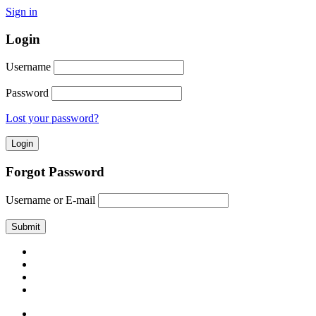
Sign in
Login
Username
Password
Lost your password?
Forgot Password
Username or E-mail