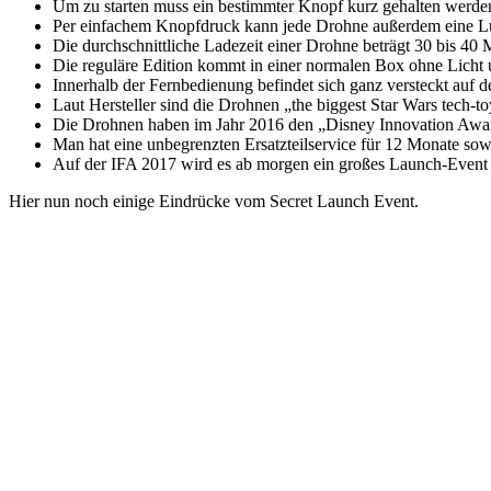
Um zu starten muss ein bestimmter Knopf kurz gehalten werden. 
Per einfachem Knopfdruck kann jede Drohne außerdem eine Luf
Die durchschnittliche Ladezeit einer Drohne beträgt 30 bis 40
Die reguläre Edition kommt in einer normalen Box ohne Licht 
Innerhalb der Fernbedienung befindet sich ganz versteckt auf d
Laut Hersteller sind die Drohnen „the biggest Star Wars tech-t
Die Drohnen haben im Jahr 2016 den „Disney Innovation Awar
Man hat eine unbegrenzten Ersatzteilservice für 12 Monate so
Auf der IFA 2017 wird es ab morgen ein großes Launch-Event g
Hier nun noch einige Eindrücke vom Secret Launch Event.