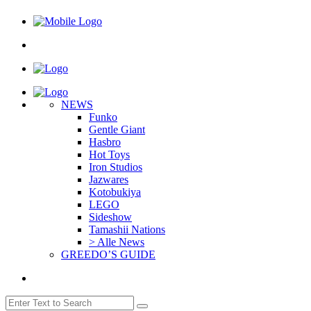
NEWS
Funko
Gentle Giant
Hasbro
Hot Toys
Iron Studios
Jazwares
Kotobukiya
LEGO
Sideshow
Tamashii Nations
> Alle News
GREEDO’S GUIDE