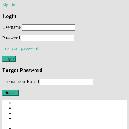
Sign in
Login
Username
Password
Lost your password?
Forgot Password
Username or E-mail