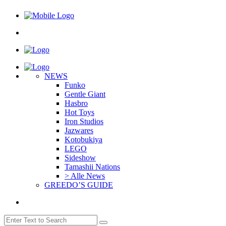
NEWS
Funko
Gentle Giant
Hasbro
Hot Toys
Iron Studios
Jazwares
Kotobukiya
LEGO
Sideshow
Tamashii Nations
> Alle News
GREEDO’S GUIDE