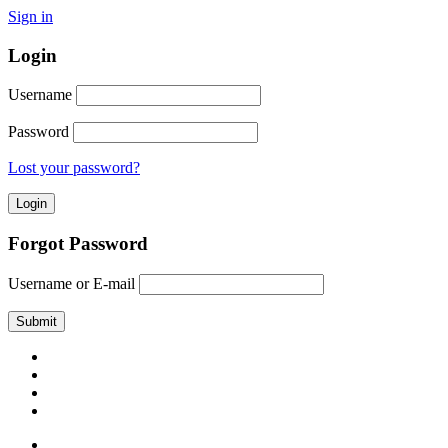
Sign in
Login
Username
Password
Lost your password?
Forgot Password
Username or E-mail