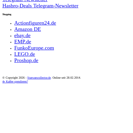
Hasbro-Deals Telegram-Newsletter
Shopping
Actionfiguren24.de
Amazon DE
ebay.de
EMP.de
FunkoEurope.com
LEGO.de
Proshop.de
© Copyright
2026 -
Starwarscollector.de
. Online seit 28.02.2014.
☕ Kaffee spendieren?