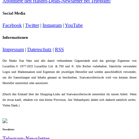
Abonniere den Hasbro-Deals-Newsletter bei Telegram!
Social Media
Facebook
|
Twitter
|
Instagram
|
YouTube
Informationen
Impressum
|
Datenschutz
|
RSS
Die Marke Star Wars und alle damit verbundenen Gegenstände sind das geistige Eigentum von
Lucasfilm.© 1977-2025 Lucasfilm Ltd. & TM und ®. Alle Rechte vorbehalten. Sämtliche verwendete
Logos und Markennamen sind Eigentum der jeweiligen Hersteller und werden ausschließlich verwendet,
um die Sammlungen und Inhalte genauer zu beschreiben. Starwarscollector.de wird von keinem dieser
Hersteller unterstützt oder autorisiert.
(Durch den Einkauf über die Shopping-Links auf Starwarscollector.de unterstützt ihr unsere Arbeit. Wenn
ihr etwas kauft, erhalten wir eine kleine Provision. Am Verkaufspreis ändert sich dadurch natürlich nichts.
Vielen Dank.)
Newsletter
Telegram-Newsletter