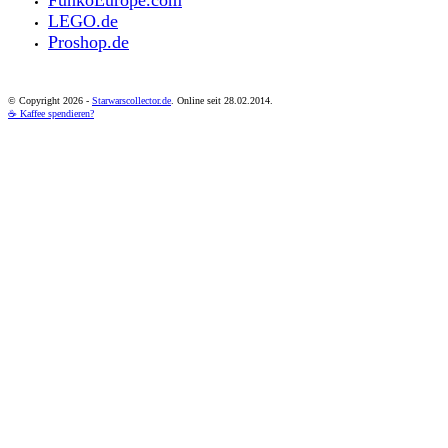
LEGO.de
Proshop.de
© Copyright
2026 -
Starwarscollector.de
. Online seit 28.02.2014.
☕ Kaffee spendieren?