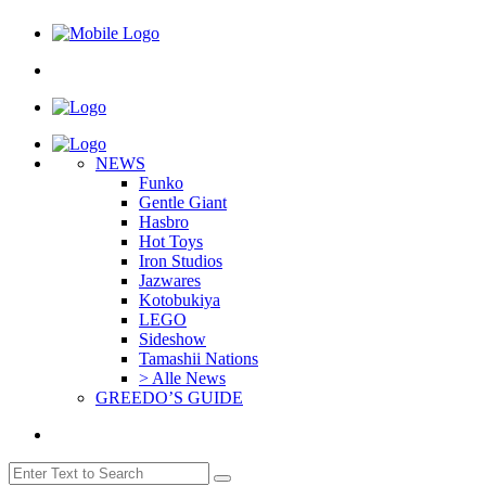
NEWS
Funko
Gentle Giant
Hasbro
Hot Toys
Iron Studios
Jazwares
Kotobukiya
LEGO
Sideshow
Tamashii Nations
> Alle News
GREEDO’S GUIDE