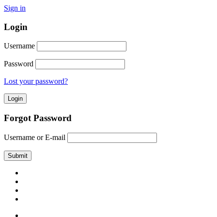
Sign in
Login
Username
Password
Lost your password?
Forgot Password
Username or E-mail