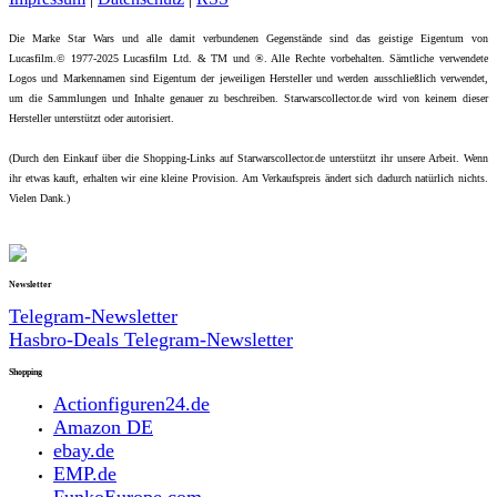
Die Marke Star Wars und alle damit verbundenen Gegenstände sind das geistige Eigentum von
Lucasfilm.© 1977-2025 Lucasfilm Ltd. & TM und ®. Alle Rechte vorbehalten. Sämtliche verwendete
Logos und Markennamen sind Eigentum der jeweiligen Hersteller und werden ausschließlich verwendet,
um die Sammlungen und Inhalte genauer zu beschreiben. Starwarscollector.de wird von keinem dieser
Hersteller unterstützt oder autorisiert.
(Durch den Einkauf über die Shopping-Links auf Starwarscollector.de unterstützt ihr unsere Arbeit. Wenn
ihr etwas kauft, erhalten wir eine kleine Provision. Am Verkaufspreis ändert sich dadurch natürlich nichts.
Vielen Dank.)
Newsletter
Telegram-Newsletter
Hasbro-Deals Telegram-Newsletter
Shopping
Actionfiguren24.de
Amazon DE
ebay.de
EMP.de
FunkoEurope.com