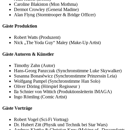
Caroline Blakiston (Mon Mothma)
Dermot Crowley (General Madine)
Alan Flyng (Stormtrooper & Bridge Officer)
Gäste Produktion
Robert Watts (Produzent)
Nick „The Yoda Guy“ Maley (Make-Up Artist)
Gäste Autoren & Künstler
Timothy Zahn (Autor)
Hans-Georg Panzczak (Synchronstimme Luke Skywalker)
Susanna Bonaséwicz (Synchronstimme Prinzessin Leia)
Wolfgang Pampel (Synchronstimme Han Solo)
Oliver Döring (Hörspiel Regisseur )
Ila Schnier von Wittich (Produktionsleiterin IMAGA)
Ingo Römling (Comic Artist)
Gäste Vorträge
Robert Vogel (Sci-Fi Vortrag)
Dr. Hubert Zitt (Physik und Technik bei Star Wars)
Andreas Klettke & Christian Krey (Making of „Descendants