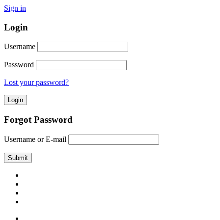
Sign in
Login
Username
Password
Lost your password?
Forgot Password
Username or E-mail