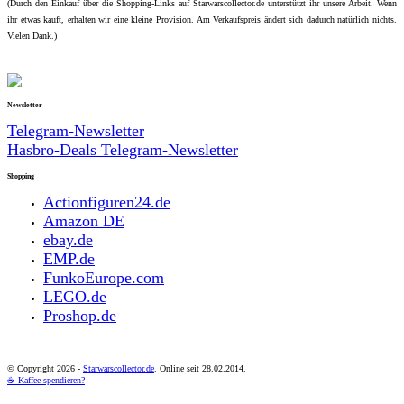
(Durch den Einkauf über die Shopping-Links auf Starwarscollector.de unterstützt ihr unsere Arbeit. Wenn
ihr etwas kauft, erhalten wir eine kleine Provision. Am Verkaufspreis ändert sich dadurch natürlich nichts.
Vielen Dank.)
Newsletter
Telegram-Newsletter
Hasbro-Deals Telegram-Newsletter
Shopping
Actionfiguren24.de
Amazon DE
ebay.de
EMP.de
FunkoEurope.com
LEGO.de
Proshop.de
© Copyright
2026 -
Starwarscollector.de
. Online seit 28.02.2014.
☕ Kaffee spendieren?