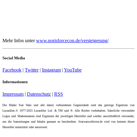
Mehr Infos unter
www.norisforcecon.de/versteigerung/
Social Media
Facebook
|
Twitter
|
Instagram
|
YouTube
Informationen
Impressum
|
Datenschutz
|
RSS
Die Marke Star Wars und alle damit verbundenen Gegenstände sind das geistige Eigentum von
Lucasfilm.© 1977-2025 Lucasfilm Ltd. & TM und ®. Alle Rechte vorbehalten. Sämtliche verwendete
Logos und Markennamen sind Eigentum der jeweiligen Hersteller und werden ausschließlich verwendet,
um die Sammlungen und Inhalte genauer zu beschreiben. Starwarscollector.de wird von keinem dieser
Hersteller unterstützt oder autorisiert.