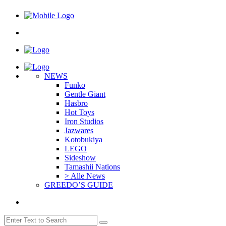
NEWS
Funko
Gentle Giant
Hasbro
Hot Toys
Iron Studios
Jazwares
Kotobukiya
LEGO
Sideshow
Tamashii Nations
> Alle News
GREEDO’S GUIDE