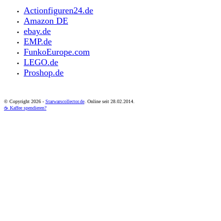
Actionfiguren24.de
Amazon DE
ebay.de
EMP.de
FunkoEurope.com
LEGO.de
Proshop.de
© Copyright
2026 -
Starwarscollector.de
. Online seit 28.02.2014.
☕ Kaffee spendieren?