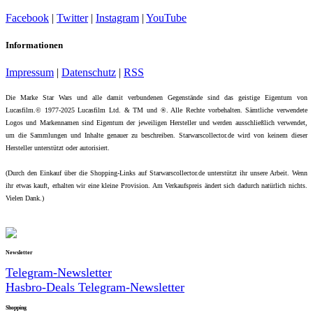
Facebook
|
Twitter
|
Instagram
|
YouTube
Informationen
Impressum
|
Datenschutz
|
RSS
Die Marke Star Wars und alle damit verbundenen Gegenstände sind das geistige Eigentum von
Lucasfilm.© 1977-2025 Lucasfilm Ltd. & TM und ®. Alle Rechte vorbehalten. Sämtliche verwendete
Logos und Markennamen sind Eigentum der jeweiligen Hersteller und werden ausschließlich verwendet,
um die Sammlungen und Inhalte genauer zu beschreiben. Starwarscollector.de wird von keinem dieser
Hersteller unterstützt oder autorisiert.
(Durch den Einkauf über die Shopping-Links auf Starwarscollector.de unterstützt ihr unsere Arbeit. Wenn
ihr etwas kauft, erhalten wir eine kleine Provision. Am Verkaufspreis ändert sich dadurch natürlich nichts.
Vielen Dank.)
Newsletter
Telegram-Newsletter
Hasbro-Deals Telegram-Newsletter
Shopping