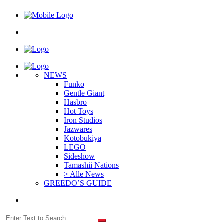
NEWS
Funko
Gentle Giant
Hasbro
Hot Toys
Iron Studios
Jazwares
Kotobukiya
LEGO
Sideshow
Tamashii Nations
> Alle News
GREEDO’S GUIDE