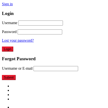
Sign in
Login
Username
Password
Lost your password?
Forgot Password
Username or E-mail