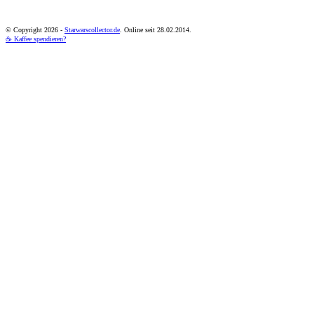
© Copyright
2026 -
Starwarscollector.de
. Online seit 28.02.2014.
☕ Kaffee spendieren?