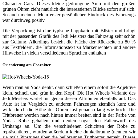
Character Cars. Dieses kleine gedrungene Auto mit den großen
grünen Ohren zieht natürlich die interessierten Blicke sofort auf sich.
So auch meinen. Mein erster persönlicher Eindruck des Fahrzeugs
war durchweg positiv.
Die Verpackung ist eine typische Pappkarte mit Blister und bringt
mit der passenden Grafik des Jedi-Meisters das Fahrzeug sehr schön
zur Geltung. Allerdings besteht die Fläche der Rückseite zu 80 %
aus Textfeldern, die Informationstext zu Markenrechten und andere
Hinweise in vielen verschiedenen Sprachen enthalten
Orientierung am Charakter
Wenn man an Yoda denkt, dann schießen einem sofort die Adjektive
klein, schnell und grün in den Kopf. Die Hot Wheels Variante des
Jedi-Meisters wartet mit genau diesen Attributen ebenfalls auf. Das
Auto ist im Vergleich zu anderen Fahrzeugen ziemlich kurz und
wirkt durch die Höhe der Ohren fast genauso lang wie hoch. Die
Trittbretter werden nach hinten immer breiter, sind in der Farbe von
Yodas Robe gehalten und deuten sogar den Faltenwurf des
Umhangs an. Um die verschiedenen Schichten der Robe zu
repräsentieren, wurden außerdem kleine dunkelbraune (nennen wir
sie mal) Pinstripes über die hellbraunen Trittbretter gemalt. Dieses