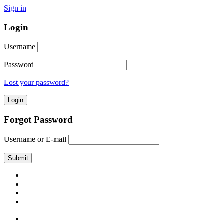
Sign in
Login
Username
Password
Lost your password?
Forgot Password
Username or E-mail