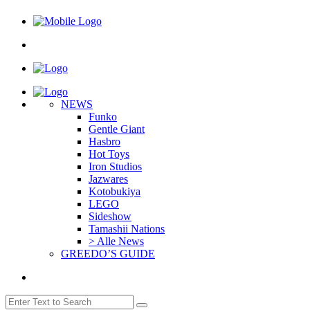
NEWS
Funko
Gentle Giant
Hasbro
Hot Toys
Iron Studios
Jazwares
Kotobukiya
LEGO
Sideshow
Tamashii Nations
> Alle News
GREEDO’S GUIDE