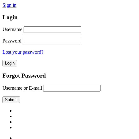
Sign in
Login
Username
Password
Lost your password?
Forgot Password
Username or E-mail