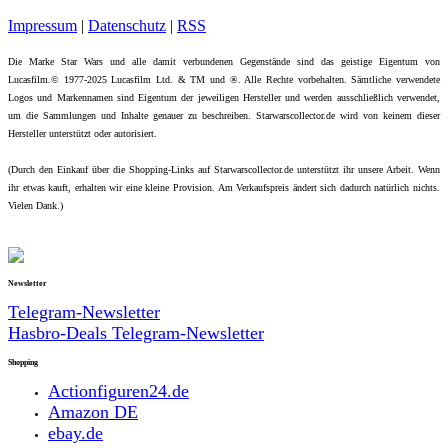
Impressum
|
Datenschutz
|
RSS
Die Marke Star Wars und alle damit verbundenen Gegenstände sind das geistige Eigentum von
Lucasfilm.© 1977-2025 Lucasfilm Ltd. & TM und ®. Alle Rechte vorbehalten. Sämtliche verwendete
Logos und Markennamen sind Eigentum der jeweiligen Hersteller und werden ausschließlich verwendet,
um die Sammlungen und Inhalte genauer zu beschreiben. Starwarscollector.de wird von keinem dieser
Hersteller unterstützt oder autorisiert.
(Durch den Einkauf über die Shopping-Links auf Starwarscollector.de unterstützt ihr unsere Arbeit. Wenn
ihr etwas kauft, erhalten wir eine kleine Provision. Am Verkaufspreis ändert sich dadurch natürlich nichts.
Vielen Dank.)
Newsletter
Telegram-Newsletter
Hasbro-Deals Telegram-Newsletter
Shopping
Actionfiguren24.de
Amazon DE
ebay.de