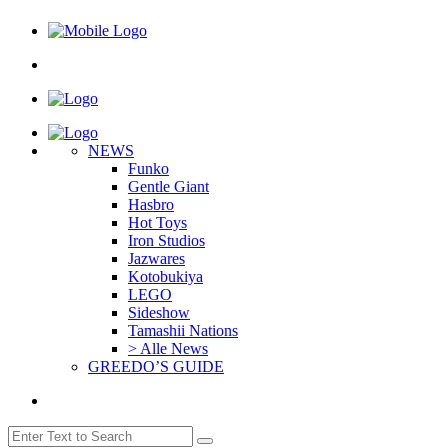
NEWS
Funko
Gentle Giant
Hasbro
Hot Toys
Iron Studios
Jazwares
Kotobukiya
LEGO
Sideshow
Tamashii Nations
> Alle News
GREEDO’S GUIDE