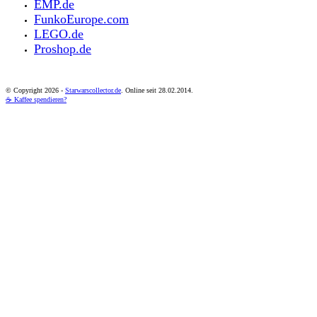
EMP.de
FunkoEurope.com
LEGO.de
Proshop.de
© Copyright
2026 -
Starwarscollector.de
. Online seit 28.02.2014.
☕ Kaffee spendieren?