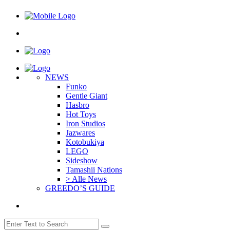
NEWS
Funko
Gentle Giant
Hasbro
Hot Toys
Iron Studios
Jazwares
Kotobukiya
LEGO
Sideshow
Tamashii Nations
> Alle News
GREEDO’S GUIDE