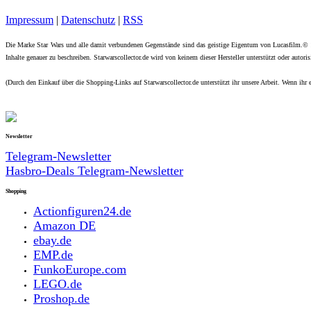
Impressum
|
Datenschutz
|
RSS
Die Marke Star Wars und alle damit verbundenen Gegenstände sind das geistige Eigentum von Lucasfilm.©
Inhalte genauer zu beschreiben. Starwarscollector.de wird von keinem dieser Hersteller unterstützt oder autorisi
(Durch den Einkauf über die Shopping-Links auf Starwarscollector.de unterstützt ihr unsere Arbeit. Wenn ihr e
Newsletter
Telegram-Newsletter
Hasbro-Deals Telegram-Newsletter
Shopping
Actionfiguren24.de
Amazon DE
ebay.de
EMP.de
FunkoEurope.com
LEGO.de
Proshop.de