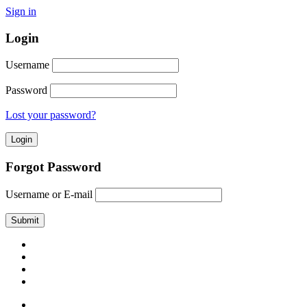
Sign in
Login
Username
Password
Lost your password?
Forgot Password
Username or E-mail