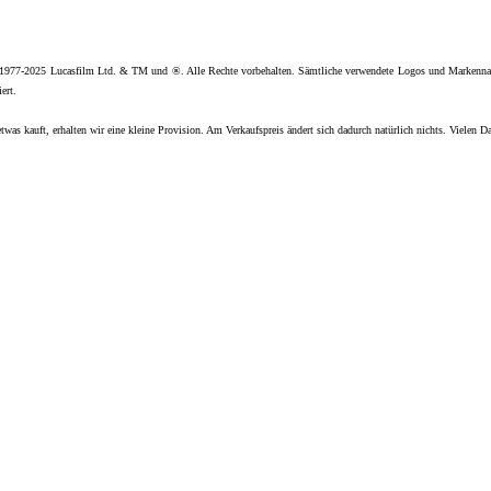
 1977-2025 Lucasfilm Ltd. & TM und ®. Alle Rechte vorbehalten. Sämtliche verwendete Logos und Markenna
ert.
twas kauft, erhalten wir eine kleine Provision. Am Verkaufspreis ändert sich dadurch natürlich nichts. Vielen D