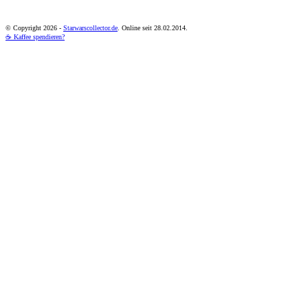
© Copyright
2026 -
Starwarscollector.de
. Online seit 28.02.2014.
☕ Kaffee spendieren?