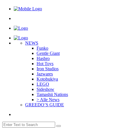
NEWS
Funko
Gentle Giant
Hasbro
Hot Toys
Iron Studios
Jazwares
Kotobukiya
LEGO
Sideshow
Tamashii Nations
> Alle News
GREEDO’S GUIDE