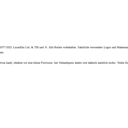
 1977-2025 Lucasfilm Ltd. & TM und ®. Alle Rechte vorbehalten. Sämtliche verwendete Logos und Markenna
ert.
twas kauft, erhalten wir eine kleine Provision. Am Verkaufspreis ändert sich dadurch natürlich nichts. Vielen D