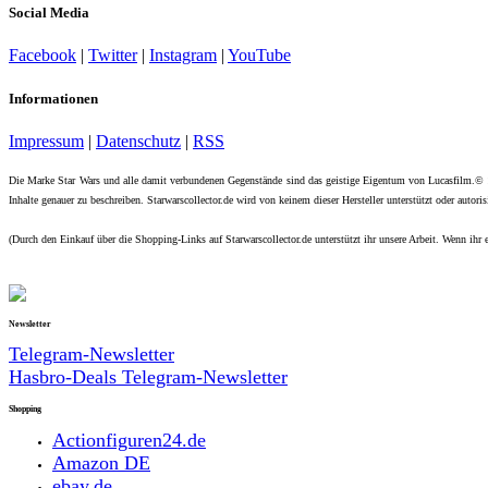
Social Media
Facebook
|
Twitter
|
Instagram
|
YouTube
Informationen
Impressum
|
Datenschutz
|
RSS
Die Marke Star Wars und alle damit verbundenen Gegenstände sind das geistige Eigentum von Lucasfilm.©
Inhalte genauer zu beschreiben. Starwarscollector.de wird von keinem dieser Hersteller unterstützt oder autorisi
(Durch den Einkauf über die Shopping-Links auf Starwarscollector.de unterstützt ihr unsere Arbeit. Wenn ihr e
Newsletter
Telegram-Newsletter
Hasbro-Deals Telegram-Newsletter
Shopping
Actionfiguren24.de
Amazon DE
ebay.de