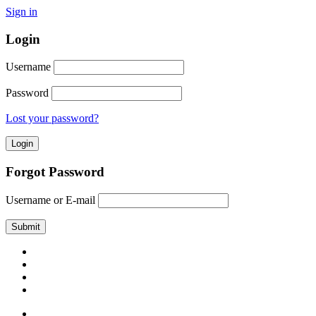
Sign in
Login
Username
Password
Lost your password?
Forgot Password
Username or E-mail