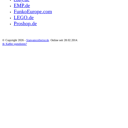
EMP.de
FunkoEurope.com
LEGO.de
Proshop.de
© Copyright
2026 -
Starwarscollector.de
. Online seit 28.02.2014.
☕ Kaffee spendieren?