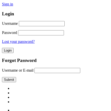
Sign in
Login
Username
Password
Lost your password?
Forgot Password
Username or E-mail