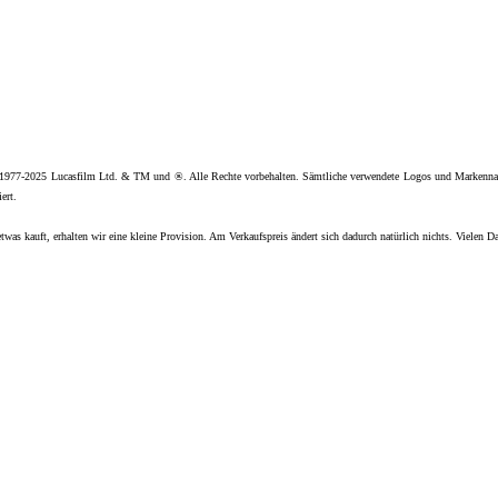
 1977-2025 Lucasfilm Ltd. & TM und ®. Alle Rechte vorbehalten. Sämtliche verwendete Logos und Markenna
ert.
twas kauft, erhalten wir eine kleine Provision. Am Verkaufspreis ändert sich dadurch natürlich nichts. Vielen D