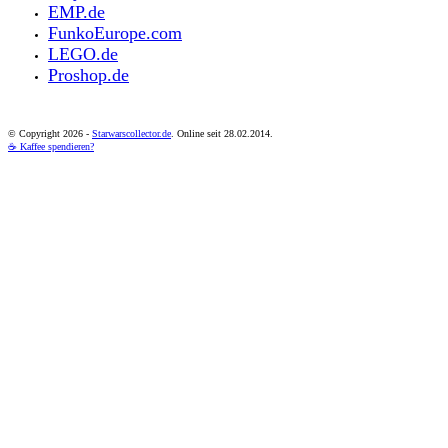
EMP.de
FunkoEurope.com
LEGO.de
Proshop.de
© Copyright
2026 -
Starwarscollector.de
. Online seit 28.02.2014.
☕ Kaffee spendieren?