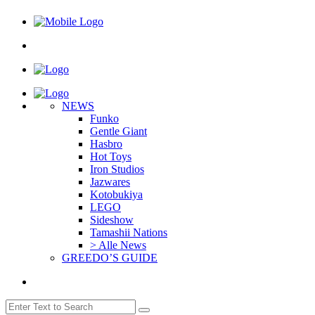
NEWS
Funko
Gentle Giant
Hasbro
Hot Toys
Iron Studios
Jazwares
Kotobukiya
LEGO
Sideshow
Tamashii Nations
> Alle News
GREEDO’S GUIDE