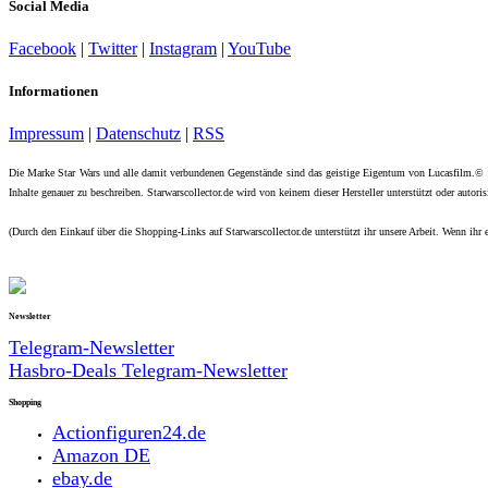
Social Media
Facebook
|
Twitter
|
Instagram
|
YouTube
Informationen
Impressum
|
Datenschutz
|
RSS
Die Marke Star Wars und alle damit verbundenen Gegenstände sind das geistige Eigentum von Lucasfilm.©
Inhalte genauer zu beschreiben. Starwarscollector.de wird von keinem dieser Hersteller unterstützt oder autorisi
(Durch den Einkauf über die Shopping-Links auf Starwarscollector.de unterstützt ihr unsere Arbeit. Wenn ihr e
Newsletter
Telegram-Newsletter
Hasbro-Deals Telegram-Newsletter
Shopping
Actionfiguren24.de
Amazon DE
ebay.de