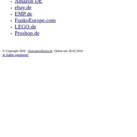
Amazon DE
ebay.de
EMP.de
FunkoEurope.com
LEGO.de
Proshop.de
© Copyright
2026 -
Starwarscollector.de
. Online seit 28.02.2014.
☕ Kaffee spendieren?