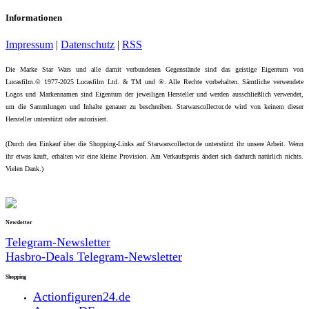
Informationen
Impressum
|
Datenschutz
|
RSS
Die Marke Star Wars und alle damit verbundenen Gegenstände sind das geistige Eigentum von
Lucasfilm.© 1977-2025 Lucasfilm Ltd. & TM und ®. Alle Rechte vorbehalten. Sämtliche verwendete
Logos und Markennamen sind Eigentum der jeweiligen Hersteller und werden ausschließlich verwendet,
um die Sammlungen und Inhalte genauer zu beschreiben. Starwarscollector.de wird von keinem dieser
Hersteller unterstützt oder autorisiert.
(Durch den Einkauf über die Shopping-Links auf Starwarscollector.de unterstützt ihr unsere Arbeit. Wenn
ihr etwas kauft, erhalten wir eine kleine Provision. Am Verkaufspreis ändert sich dadurch natürlich nichts.
Vielen Dank.)
Newsletter
Telegram-Newsletter
Hasbro-Deals Telegram-Newsletter
Shopping
Actionfiguren24.de