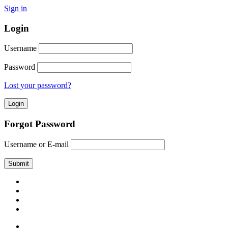
Sign in
Login
Username
Password
Lost your password?
Forgot Password
Username or E-mail