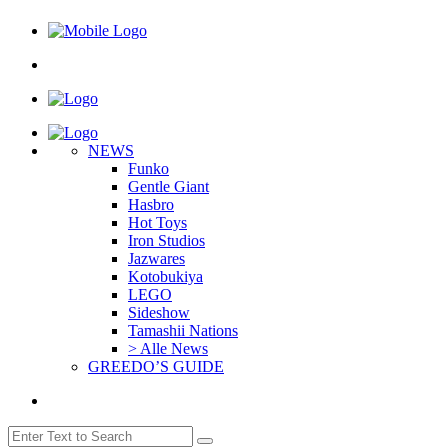
NEWS
Funko
Gentle Giant
Hasbro
Hot Toys
Iron Studios
Jazwares
Kotobukiya
LEGO
Sideshow
Tamashii Nations
> Alle News
GREEDO’S GUIDE