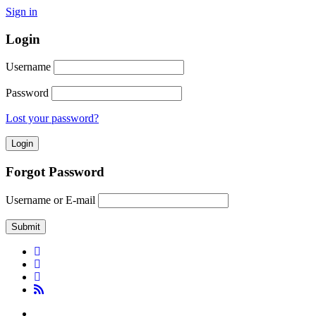
Sign in
Login
Username
Password
Lost your password?
Forgot Password
Username or E-mail