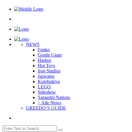
NEWS
Funko
Gentle Giant
Hasbro
Hot Toys
Iron Studios
Jazwares
Kotobukiya
LEGO
Sideshow
Tamashii Nations
> Alle News
GREEDO’S GUIDE