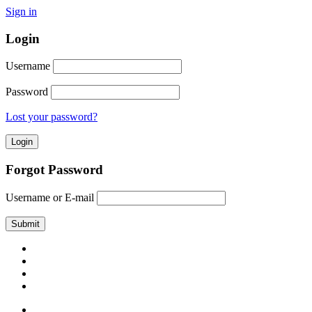
Sign in
Login
Username
Password
Lost your password?
Forgot Password
Username or E-mail