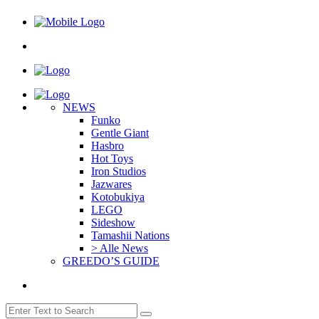
NEWS
Funko
Gentle Giant
Hasbro
Hot Toys
Iron Studios
Jazwares
Kotobukiya
LEGO
Sideshow
Tamashii Nations
> Alle News
GREEDO’S GUIDE