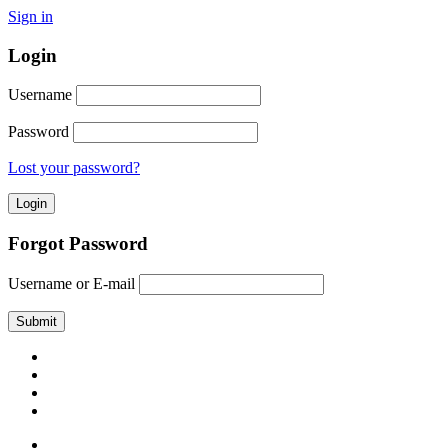
Sign in
Login
Username
Password
Lost your password?
Forgot Password
Username or E-mail