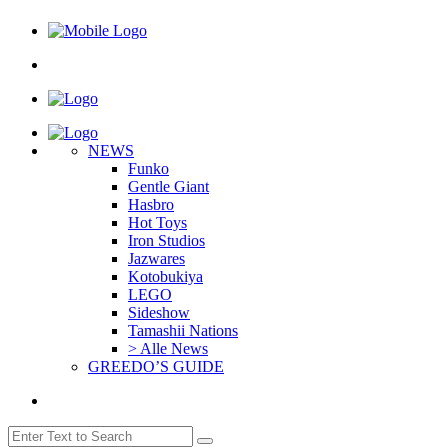
NEWS
Funko
Gentle Giant
Hasbro
Hot Toys
Iron Studios
Jazwares
Kotobukiya
LEGO
Sideshow
Tamashii Nations
> Alle News
GREEDO’S GUIDE