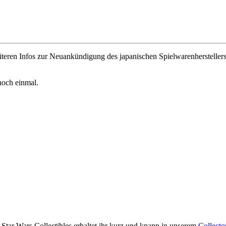
eiteren Infos zur Neuankündigung des japanischen Spielwarenherstellers
noch einmal.
 Star Wars Collectibles erhaltet ihr kurz und knapp in unserem
Collecto