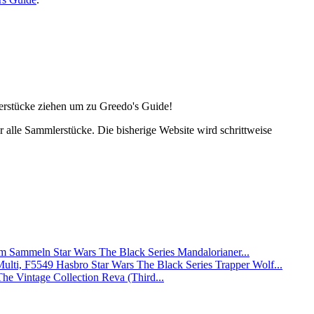
lerstücke ziehen um zu Greedo's Guide!
alle Sammlerstücke. Die bisherige Website wird schrittweise
Star Wars The Black Series Mandalorianer...
Hasbro Star Wars The Black Series Trapper Wolf...
The Vintage Collection Reva (Third...