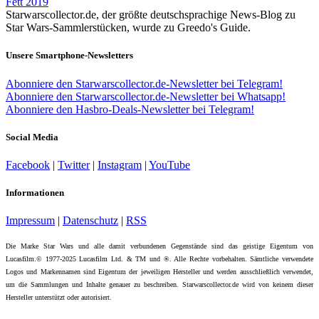
Fett 2019
Starwarscollector.de, der größte deutschsprachige News-Blog zu
Star Wars-Sammlerstücken, wurde zu Greedo's Guide.
Unsere Smartphone-Newsletters
Abonniere den Starwarscollector.de-Newsletter bei Telegram!
Abonniere den Starwarscollector.de-Newsletter bei Whatsapp!
Abonniere den Hasbro-Deals-Newsletter bei Telegram!
Social Media
Facebook
|
Twitter
|
Instagram
|
YouTube
Informationen
Impressum
|
Datenschutz
|
RSS
Die Marke Star Wars und alle damit verbundenen Gegenstände sind das geistige Eigentum von
Lucasfilm.© 1977-2025 Lucasfilm Ltd. & TM und ®. Alle Rechte vorbehalten. Sämtliche verwendete
Logos und Markennamen sind Eigentum der jeweiligen Hersteller und werden ausschließlich verwendet,
um die Sammlungen und Inhalte genauer zu beschreiben. Starwarscollector.de wird von keinem dieser
Hersteller unterstützt oder autorisiert.