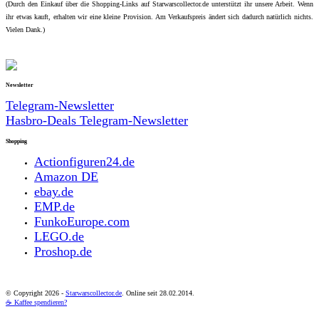
(Durch den Einkauf über die Shopping-Links auf Starwarscollector.de unterstützt ihr unsere Arbeit. Wenn
ihr etwas kauft, erhalten wir eine kleine Provision. Am Verkaufspreis ändert sich dadurch natürlich nichts.
Vielen Dank.)
Newsletter
Telegram-Newsletter
Hasbro-Deals Telegram-Newsletter
Shopping
Actionfiguren24.de
Amazon DE
ebay.de
EMP.de
FunkoEurope.com
LEGO.de
Proshop.de
© Copyright
2026 -
Starwarscollector.de
. Online seit 28.02.2014.
☕ Kaffee spendieren?