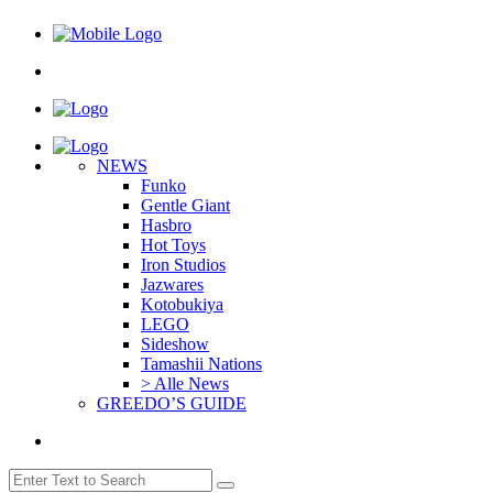
NEWS
Funko
Gentle Giant
Hasbro
Hot Toys
Iron Studios
Jazwares
Kotobukiya
LEGO
Sideshow
Tamashii Nations
> Alle News
GREEDO’S GUIDE