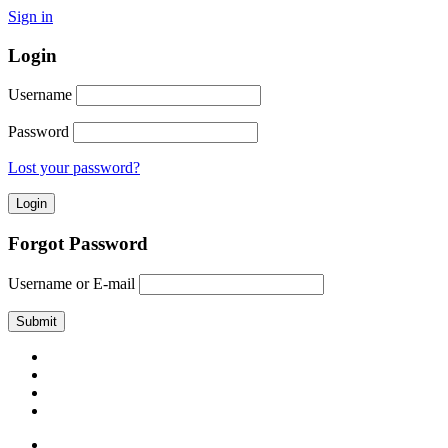
Sign in
Login
Username
Password
Lost your password?
Forgot Password
Username or E-mail