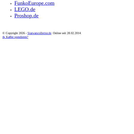
FunkoEurope.com
LEGO.de
Proshop.de
© Copyright
2026 -
Starwarscollector.de
. Online seit 28.02.2014.
☕ Kaffee spendieren?