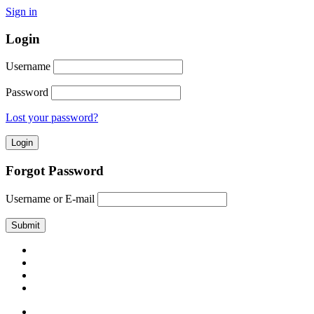
Sign in
Login
Username
Password
Lost your password?
Forgot Password
Username or E-mail