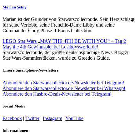
Marian Setny
Marian ist der Gründer von Starwarscollector.de. Sein Herz schlägt
für seine Verlobte, seine Frenchie-Dame Libby und seine
Commander Cody Phase II-Focus Collection.
LEGO Star Wars „MAY THE 4TH BE WITH YOU“ – Tag 2
May the 4th Gewinnspiel bei Lostboysworld.de!
Starwarscollector.de, der größte deutschsprachige News-Blog zu
Star Wars-Sammlerstücken, wurde zu Greedo's Guide.
Unsere Smartphone-Newsletters
Abonniere den Starwarscollector.de-Newsletter bei Telegram!
Abonniere den Starwarscollector.de-Newsletter bei Whatsapp!
Abonniere den Hasbro-Deals-Newsletter bei Telegram!
Social Media
Facebook
|
Twitter
|
Instagram
|
YouTube
Informationen