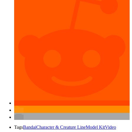
Tags
Bandai
Character & Creature Line
Model Kit
Video