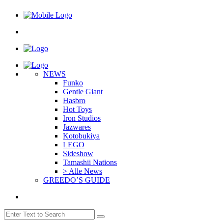
NEWS
Funko
Gentle Giant
Hasbro
Hot Toys
Iron Studios
Jazwares
Kotobukiya
LEGO
Sideshow
Tamashii Nations
> Alle News
GREEDO’S GUIDE