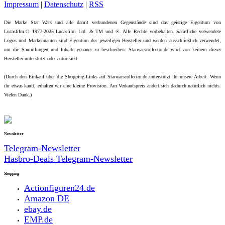
Impressum
|
Datenschutz
|
RSS
Die Marke Star Wars und alle damit verbundenen Gegenstände sind das geistige Eigentum von
Lucasfilm.© 1977-2025 Lucasfilm Ltd. & TM und ®. Alle Rechte vorbehalten. Sämtliche verwendete
Logos und Markennamen sind Eigentum der jeweiligen Hersteller und werden ausschließlich verwendet,
um die Sammlungen und Inhalte genauer zu beschreiben. Starwarscollector.de wird von keinem dieser
Hersteller unterstützt oder autorisiert.
(Durch den Einkauf über die Shopping-Links auf Starwarscollector.de unterstützt ihr unsere Arbeit. Wenn
ihr etwas kauft, erhalten wir eine kleine Provision. Am Verkaufspreis ändert sich dadurch natürlich nichts.
Vielen Dank.)
Newsletter
Telegram-Newsletter
Hasbro-Deals Telegram-Newsletter
Shopping
Actionfiguren24.de
Amazon DE
ebay.de
EMP.de