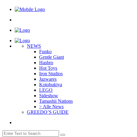
NEWS
Funko
Gentle Giant
Hasbro
Hot Toys
Iron Studios
Jazwares
Kotobukiya
LEGO
Sideshow
Tamashii Nations
> Alle News
GREEDO’S GUIDE