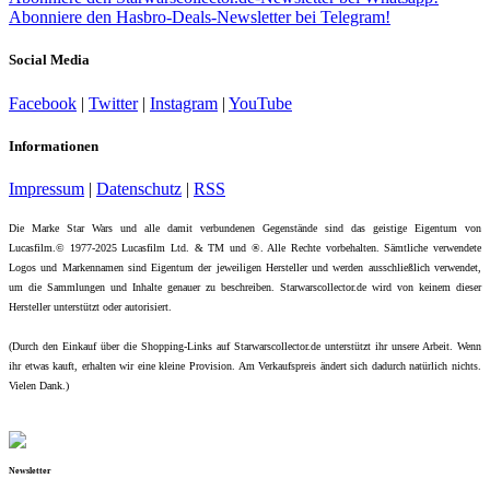
Abonniere den Hasbro-Deals-Newsletter bei Telegram!
Social Media
Facebook
|
Twitter
|
Instagram
|
YouTube
Informationen
Impressum
|
Datenschutz
|
RSS
Die Marke Star Wars und alle damit verbundenen Gegenstände sind das geistige Eigentum von
Lucasfilm.© 1977-2025 Lucasfilm Ltd. & TM und ®. Alle Rechte vorbehalten. Sämtliche verwendete
Logos und Markennamen sind Eigentum der jeweiligen Hersteller und werden ausschließlich verwendet,
um die Sammlungen und Inhalte genauer zu beschreiben. Starwarscollector.de wird von keinem dieser
Hersteller unterstützt oder autorisiert.
(Durch den Einkauf über die Shopping-Links auf Starwarscollector.de unterstützt ihr unsere Arbeit. Wenn
ihr etwas kauft, erhalten wir eine kleine Provision. Am Verkaufspreis ändert sich dadurch natürlich nichts.
Vielen Dank.)
Newsletter