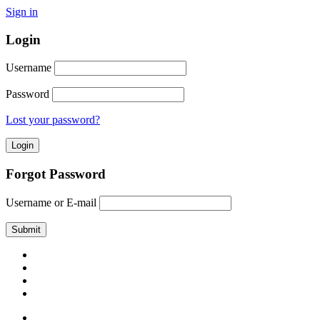
Sign in
Login
Username
Password
Lost your password?
Forgot Password
Username or E-mail