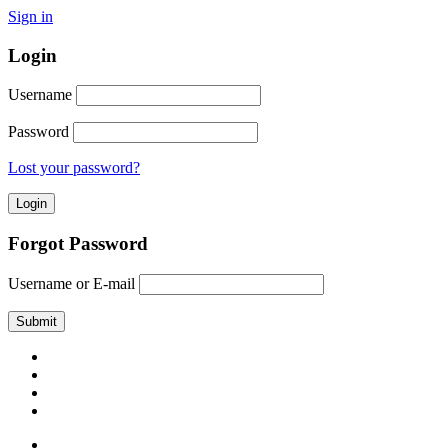
Sign in
Login
Username
Password
Lost your password?
Forgot Password
Username or E-mail