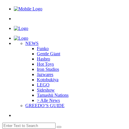
NEWS
Funko
Gentle Giant
Hasbro
Hot Toys
Iron Studios
Jazwares
Kotobukiya
LEGO
Sideshow
Tamashii Nations
> Alle News
GREEDO’S GUIDE