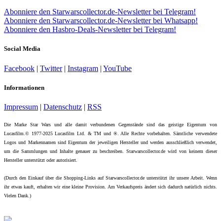
Abonniere den Starwarscollector.de-Newsletter bei Telegram!
Abonniere den Starwarscollector.de-Newsletter bei Whatsapp!
Abonniere den Hasbro-Deals-Newsletter bei Telegram!
Social Media
Facebook
|
Twitter
|
Instagram
|
YouTube
Informationen
Impressum
|
Datenschutz
|
RSS
Die Marke Star Wars und alle damit verbundenen Gegenstände sind das geistige Eigentum von
Lucasfilm.© 1977-2025 Lucasfilm Ltd. & TM und ®. Alle Rechte vorbehalten. Sämtliche verwendete
Logos und Markennamen sind Eigentum der jeweiligen Hersteller und werden ausschließlich verwendet,
um die Sammlungen und Inhalte genauer zu beschreiben. Starwarscollector.de wird von keinem dieser
Hersteller unterstützt oder autorisiert.
(Durch den Einkauf über die Shopping-Links auf Starwarscollector.de unterstützt ihr unsere Arbeit. Wenn
ihr etwas kauft, erhalten wir eine kleine Provision. Am Verkaufspreis ändert sich dadurch natürlich nichts.
Vielen Dank.)