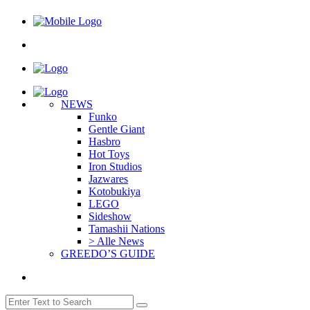
NEWS
Funko
Gentle Giant
Hasbro
Hot Toys
Iron Studios
Jazwares
Kotobukiya
LEGO
Sideshow
Tamashii Nations
> Alle News
GREEDO’S GUIDE