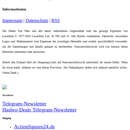
Informationen
Impressum
|
Datenschutz
|
RSS
Die Marke Star Wars und alle damit verbundenen Gegenstände sind das geistige Eigentum von
Lucasfilm.© 1977-2025 Lucasfilm Ltd. & TM und ®. Alle Rechte vorbehalten. Sämtliche verwendete
Logos und Markennamen sind Eigentum der jeweiligen Hersteller und werden ausschließlich verwendet,
um die Sammlungen und Inhalte genauer zu beschreiben. Starwarscollector.de wird von keinem dieser
Hersteller unterstützt oder autorisiert.
(Durch den Einkauf über die Shopping-Links auf Starwarscollector.de unterstützt ihr unsere Arbeit. Wenn
ihr etwas kauft, erhalten wir eine kleine Provision. Am Verkaufspreis ändert sich dadurch natürlich nichts.
Vielen Dank.)
Newsletter
Telegram-Newsletter
Hasbro-Deals Telegram-Newsletter
Shopping
Actionfiguren24.de