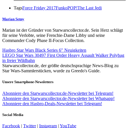
Tags
Force Friday 2017
Funko
POP!
The Last Jedi
Marian Setny
Marian ist der Gründer von Starwarscollector.de. Sein Herz schlägt
für seine Verlobte, seine Frenchie-Dame Libby und seine
Commander Cody Phase II-Focus Collection.
Hasbro Star Wars Black Series 6″ Neuigkeiten
LEGO Star Wars 30497 First Order Heavy Assault Walker Polybag
in freier Wildbahn
Starwarscollector.de, der größte deutschsprachige News-Blog zu
Star Wars-Sammlerstücken, wurde zu Greedo's Guide.
Unsere Smartphone-Newsletters
Abonniere den Starwarscollector.de-Newsletter bei Telegram!
Abonniere den Starwarscollector.de-Newsletter bei Whatsapp!
Abonniere den Hasbro-Deals-Newsletter bei Telegram!
Social Media
Facebook
|
Twitter
|
Instagram
|
YouTube