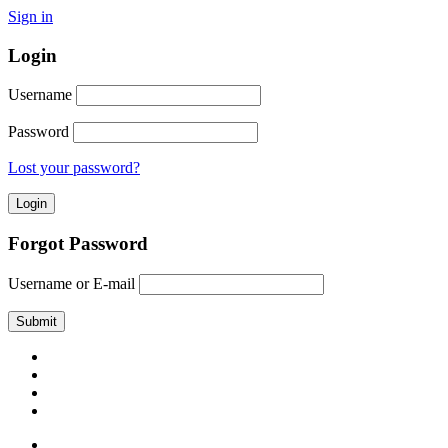
Sign in
Login
Username
Password
Lost your password?
Forgot Password
Username or E-mail