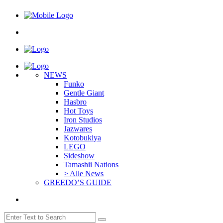
NEWS
Funko
Gentle Giant
Hasbro
Hot Toys
Iron Studios
Jazwares
Kotobukiya
LEGO
Sideshow
Tamashii Nations
> Alle News
GREEDO’S GUIDE