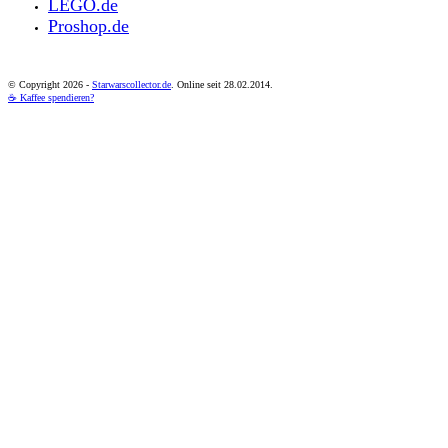
LEGO.de
Proshop.de
© Copyright
2026 -
Starwarscollector.de
. Online seit 28.02.2014.
☕ Kaffee spendieren?