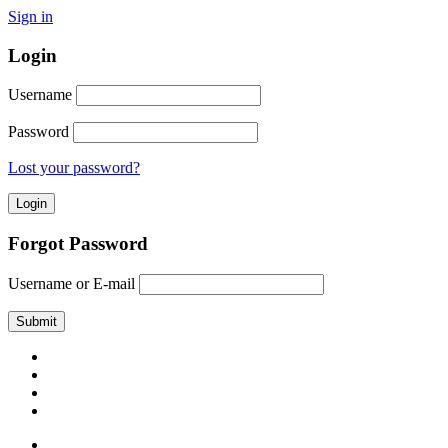
Sign in
Login
Username
Password
Lost your password?
Forgot Password
Username or E-mail