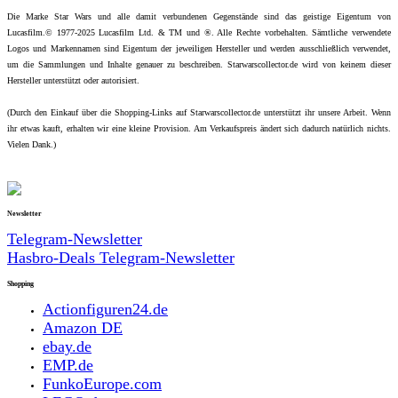
Die Marke Star Wars und alle damit verbundenen Gegenstände sind das geistige Eigentum von
Lucasfilm.© 1977-2025 Lucasfilm Ltd. & TM und ®. Alle Rechte vorbehalten. Sämtliche verwendete
Logos und Markennamen sind Eigentum der jeweiligen Hersteller und werden ausschließlich verwendet,
um die Sammlungen und Inhalte genauer zu beschreiben. Starwarscollector.de wird von keinem dieser
Hersteller unterstützt oder autorisiert.
(Durch den Einkauf über die Shopping-Links auf Starwarscollector.de unterstützt ihr unsere Arbeit. Wenn
ihr etwas kauft, erhalten wir eine kleine Provision. Am Verkaufspreis ändert sich dadurch natürlich nichts.
Vielen Dank.)
Newsletter
Telegram-Newsletter
Hasbro-Deals Telegram-Newsletter
Shopping
Actionfiguren24.de
Amazon DE
ebay.de
EMP.de
FunkoEurope.com