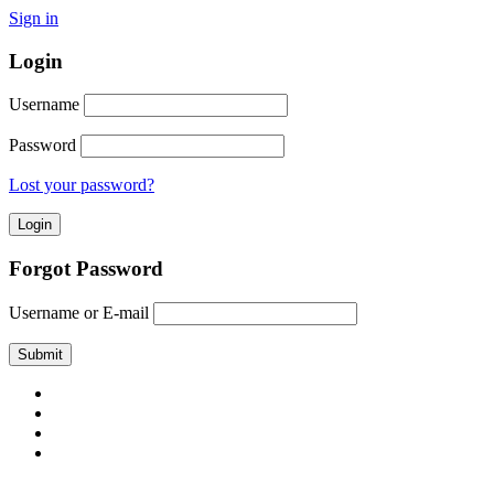
Sign in
Login
Username
Password
Lost your password?
Forgot Password
Username or E-mail