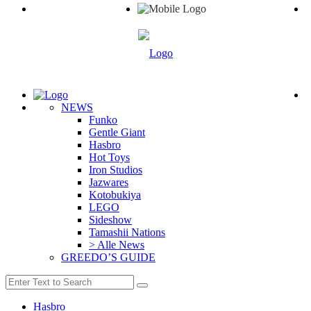
NEWS
Funko
Gentle Giant
Hasbro
Hot Toys
Iron Studios
Jazwares
Kotobukiya
LEGO
Sideshow
Tamashii Nations
> Alle News
GREEDO’S GUIDE
Hasbro