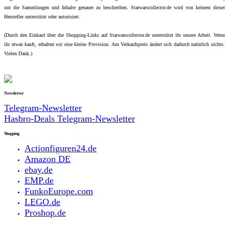
um die Sammlungen und Inhalte genauer zu beschreiben. Starwarscollector.de wird von keinem dieser
Hersteller unterstützt oder autorisiert.
(Durch den Einkauf über die Shopping-Links auf Starwarscollector.de unterstützt ihr unsere Arbeit. Wenn
ihr etwas kauft, erhalten wir eine kleine Provision. Am Verkaufspreis ändert sich dadurch natürlich nichts.
Vielen Dank.)
Newsletter
Telegram-Newsletter
Hasbro-Deals Telegram-Newsletter
Shopping
Actionfiguren24.de
Amazon DE
ebay.de
EMP.de
FunkoEurope.com
LEGO.de
Proshop.de