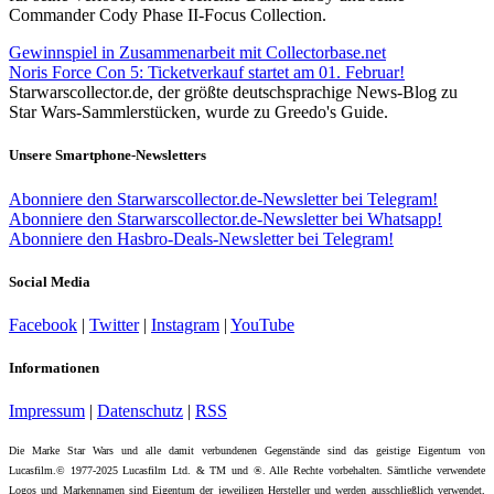
Commander Cody Phase II-Focus Collection.
Gewinnspiel in Zusammenarbeit mit Collectorbase.net
Noris Force Con 5: Ticketverkauf startet am 01. Februar!
Starwarscollector.de, der größte deutschsprachige News-Blog zu
Star Wars-Sammlerstücken, wurde zu Greedo's Guide.
Unsere Smartphone-Newsletters
Abonniere den Starwarscollector.de-Newsletter bei Telegram!
Abonniere den Starwarscollector.de-Newsletter bei Whatsapp!
Abonniere den Hasbro-Deals-Newsletter bei Telegram!
Social Media
Facebook
|
Twitter
|
Instagram
|
YouTube
Informationen
Impressum
|
Datenschutz
|
RSS
Die Marke Star Wars und alle damit verbundenen Gegenstände sind das geistige Eigentum von
Lucasfilm.© 1977-2025 Lucasfilm Ltd. & TM und ®. Alle Rechte vorbehalten. Sämtliche verwendete
Logos und Markennamen sind Eigentum der jeweiligen Hersteller und werden ausschließlich verwendet,