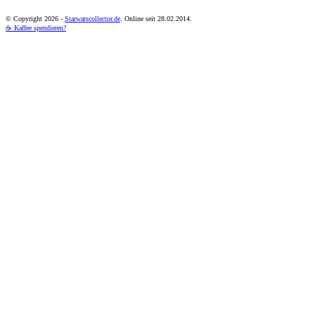
© Copyright
2026 -
Starwarscollector.de
. Online seit 28.02.2014.
☕ Kaffee spendieren?