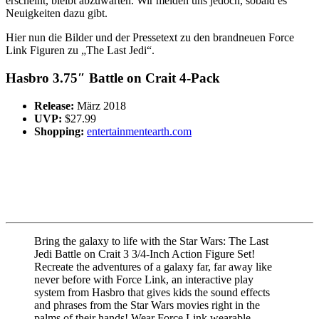
erscheint, bleibt abzuwarten. Wir melden uns jedoch, sobald es
Neuigkeiten dazu gibt.
Hier nun die Bilder und der Pressetext zu den brandneuen Force
Link Figuren zu „The Last Jedi“.
Hasbro 3.75″ Battle on Crait 4-Pack
Release:
März 2018
UVP:
$27.99
Shopping:
entertainmentearth.com
Bring the galaxy to life with the Star Wars: The Last
Jedi Battle on Crait 3 3/4-Inch Action Figure Set!
Recreate the adventures of a galaxy far, far away like
never before with Force Link, an interactive play
system from Hasbro that gives kids the sound effects
and phrases from the Star Wars movies right in the
palms of their hands! Wear Force Link wearable