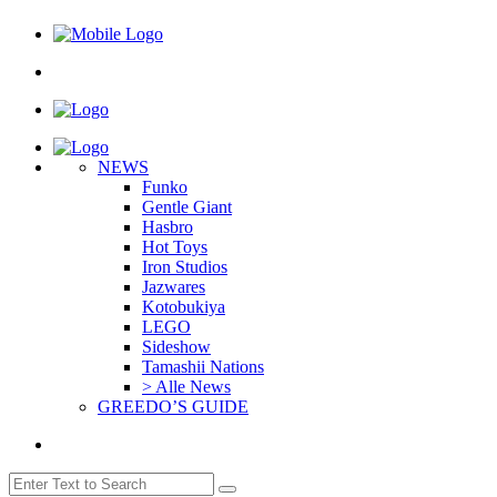
NEWS
Funko
Gentle Giant
Hasbro
Hot Toys
Iron Studios
Jazwares
Kotobukiya
LEGO
Sideshow
Tamashii Nations
> Alle News
GREEDO’S GUIDE