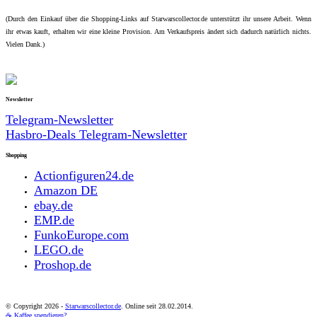
(Durch den Einkauf über die Shopping-Links auf Starwarscollector.de unterstützt ihr unsere Arbeit. Wenn
ihr etwas kauft, erhalten wir eine kleine Provision. Am Verkaufspreis ändert sich dadurch natürlich nichts.
Vielen Dank.)
Newsletter
Telegram-Newsletter
Hasbro-Deals Telegram-Newsletter
Shopping
Actionfiguren24.de
Amazon DE
ebay.de
EMP.de
FunkoEurope.com
LEGO.de
Proshop.de
© Copyright
2026 -
Starwarscollector.de
. Online seit 28.02.2014.
☕ Kaffee spendieren?