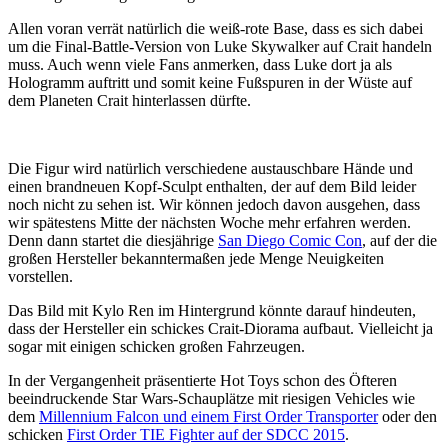
Allen voran verrät natürlich die weiß-rote Base, dass es sich dabei
um die Final-Battle-Version von Luke Skywalker auf Crait handeln
muss. Auch wenn viele Fans anmerken, dass Luke dort ja als
Hologramm auftritt und somit keine Fußspuren in der Wüste auf
dem Planeten Crait hinterlassen dürfte.
Die Figur wird natürlich verschiedene austauschbare Hände und
einen brandneuen Kopf-Sculpt enthalten, der auf dem Bild leider
noch nicht zu sehen ist. Wir können jedoch davon ausgehen, dass
wir spätestens Mitte der nächsten Woche mehr erfahren werden.
Denn dann startet die diesjährige
San Diego Comic Con
, auf der die
großen Hersteller bekanntermaßen jede Menge Neuigkeiten
vorstellen.
Das Bild mit Kylo Ren im Hintergrund könnte darauf hindeuten,
dass der Hersteller ein schickes Crait-Diorama aufbaut. Vielleicht ja
sogar mit einigen schicken großen Fahrzeugen.
In der Vergangenheit präsentierte Hot Toys schon des Öfteren
beeindruckende Star Wars-Schauplätze mit riesigen Vehicles wie
dem
Millennium Falcon und einem First Order Transporter
oder den
schicken
First Order TIE Fighter auf der SDCC 2015
.