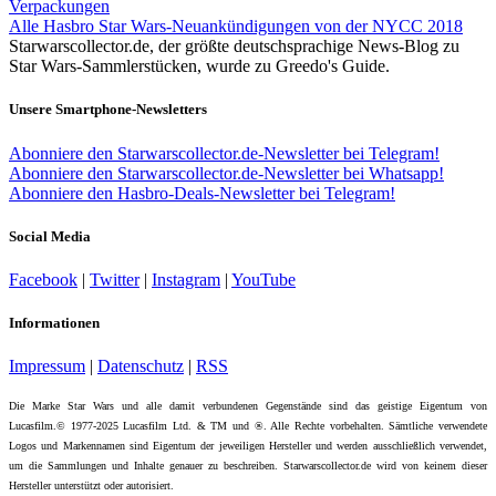
Verpackungen
Alle Hasbro Star Wars-Neuankündigungen von der NYCC 2018
Starwarscollector.de, der größte deutschsprachige News-Blog zu
Star Wars-Sammlerstücken, wurde zu Greedo's Guide.
Unsere Smartphone-Newsletters
Abonniere den Starwarscollector.de-Newsletter bei Telegram!
Abonniere den Starwarscollector.de-Newsletter bei Whatsapp!
Abonniere den Hasbro-Deals-Newsletter bei Telegram!
Social Media
Facebook
|
Twitter
|
Instagram
|
YouTube
Informationen
Impressum
|
Datenschutz
|
RSS
Die Marke Star Wars und alle damit verbundenen Gegenstände sind das geistige Eigentum von
Lucasfilm.© 1977-2025 Lucasfilm Ltd. & TM und ®. Alle Rechte vorbehalten. Sämtliche verwendete
Logos und Markennamen sind Eigentum der jeweiligen Hersteller und werden ausschließlich verwendet,
um die Sammlungen und Inhalte genauer zu beschreiben. Starwarscollector.de wird von keinem dieser
Hersteller unterstützt oder autorisiert.