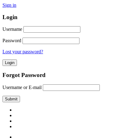
Sign in
Login
Username
Password
Lost your password?
Forgot Password
Username or E-mail