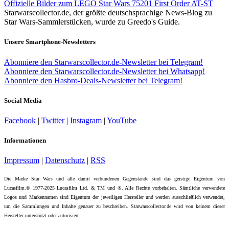
Offizielle Bilder zum LEGO Star Wars 75201 First Order AT-ST
Starwarscollector.de, der größte deutschsprachige News-Blog zu
Star Wars-Sammlerstücken, wurde zu Greedo's Guide.
Unsere Smartphone-Newsletters
Abonniere den Starwarscollector.de-Newsletter bei Telegram!
Abonniere den Starwarscollector.de-Newsletter bei Whatsapp!
Abonniere den Hasbro-Deals-Newsletter bei Telegram!
Social Media
Facebook
|
Twitter
|
Instagram
|
YouTube
Informationen
Impressum
|
Datenschutz
|
RSS
Die Marke Star Wars und alle damit verbundenen Gegenstände sind das geistige Eigentum von
Lucasfilm.© 1977-2025 Lucasfilm Ltd. & TM und ®. Alle Rechte vorbehalten. Sämtliche verwendete
Logos und Markennamen sind Eigentum der jeweiligen Hersteller und werden ausschließlich verwendet,
um die Sammlungen und Inhalte genauer zu beschreiben. Starwarscollector.de wird von keinem dieser
Hersteller unterstützt oder autorisiert.