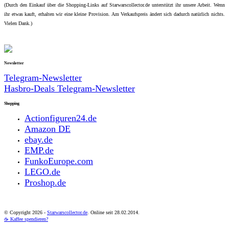
(Durch den Einkauf über die Shopping-Links auf Starwarscollector.de unterstützt ihr unsere Arbeit. Wenn
ihr etwas kauft, erhalten wir eine kleine Provision. Am Verkaufspreis ändert sich dadurch natürlich nichts.
Vielen Dank.)
Newsletter
Telegram-Newsletter
Hasbro-Deals Telegram-Newsletter
Shopping
Actionfiguren24.de
Amazon DE
ebay.de
EMP.de
FunkoEurope.com
LEGO.de
Proshop.de
© Copyright
2026 -
Starwarscollector.de
. Online seit 28.02.2014.
☕ Kaffee spendieren?