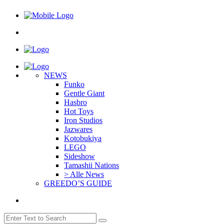
NEWS
Funko
Gentle Giant
Hasbro
Hot Toys
Iron Studios
Jazwares
Kotobukiya
LEGO
Sideshow
Tamashii Nations
> Alle News
GREEDO’S GUIDE