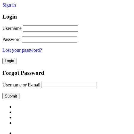
Sign in
Login
Username
Password
Lost your password?
Forgot Password
Username or E-mail