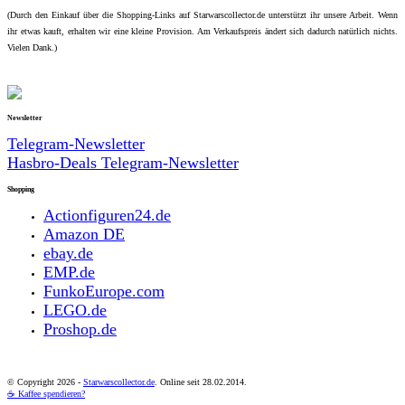
(Durch den Einkauf über die Shopping-Links auf Starwarscollector.de unterstützt ihr unsere Arbeit. Wenn
ihr etwas kauft, erhalten wir eine kleine Provision. Am Verkaufspreis ändert sich dadurch natürlich nichts.
Vielen Dank.)
Newsletter
Telegram-Newsletter
Hasbro-Deals Telegram-Newsletter
Shopping
Actionfiguren24.de
Amazon DE
ebay.de
EMP.de
FunkoEurope.com
LEGO.de
Proshop.de
© Copyright
2026 -
Starwarscollector.de
. Online seit 28.02.2014.
☕ Kaffee spendieren?