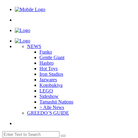
NEWS
Funko
Gentle Giant
Hasbro
Hot Toys
Iron Studios
Jazwares
Kotobukiya
LEGO
Sideshow
Tamashii Nations
> Alle News
GREEDO’S GUIDE