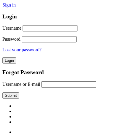
Sign in
Login
Username
Password
Lost your password?
Forgot Password
Username or E-mail