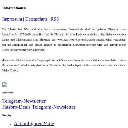
Informationen
Impressum
|
Datenschutz
|
RSS
Die Marke Star Wars und alle damit verbundenen Gegenstände sind das geistige Eigentum von
Lucasfilm.© 1977-2025 Lucasfilm Ltd. & TM und ®. Alle Rechte vorbehalten. Sämtliche verwendete
Logos und Markennamen sind Eigentum der jeweiligen Hersteller und werden ausschließlich verwendet,
um die Sammlungen und Inhalte genauer zu beschreiben. Starwarscollector.de wird von keinem dieser
Hersteller unterstützt oder autorisiert.
(Durch den Einkauf über die Shopping-Links auf Starwarscollector.de unterstützt ihr unsere Arbeit. Wenn
ihr etwas kauft, erhalten wir eine kleine Provision. Am Verkaufspreis ändert sich dadurch natürlich nichts.
Vielen Dank.)
Newsletter
Telegram-Newsletter
Hasbro-Deals Telegram-Newsletter
Shopping
Actionfiguren24.de