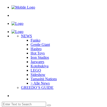
NEWS
Funko
Gentle Giant
Hasbro
Hot Toys
Iron Studios
Jazwares
Kotobukiya
LEGO
Sideshow
Tamashii Nations
> Alle News
GREEDO’S GUIDE