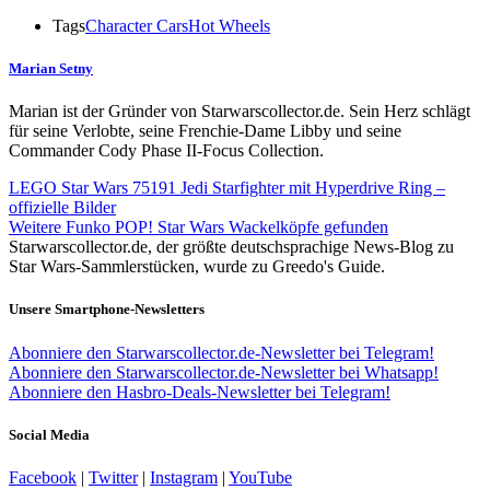
Tags
Character Cars
Hot Wheels
Marian Setny
Marian ist der Gründer von Starwarscollector.de. Sein Herz schlägt
für seine Verlobte, seine Frenchie-Dame Libby und seine
Commander Cody Phase II-Focus Collection.
LEGO Star Wars 75191 Jedi Starfighter mit Hyperdrive Ring –
offizielle Bilder
Weitere Funko POP! Star Wars Wackelköpfe gefunden
Starwarscollector.de, der größte deutschsprachige News-Blog zu
Star Wars-Sammlerstücken, wurde zu Greedo's Guide.
Unsere Smartphone-Newsletters
Abonniere den Starwarscollector.de-Newsletter bei Telegram!
Abonniere den Starwarscollector.de-Newsletter bei Whatsapp!
Abonniere den Hasbro-Deals-Newsletter bei Telegram!
Social Media
Facebook
|
Twitter
|
Instagram
|
YouTube