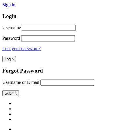
Sign in
Login
Username
Password
Lost your password?
Forgot Password
Username or E-mail