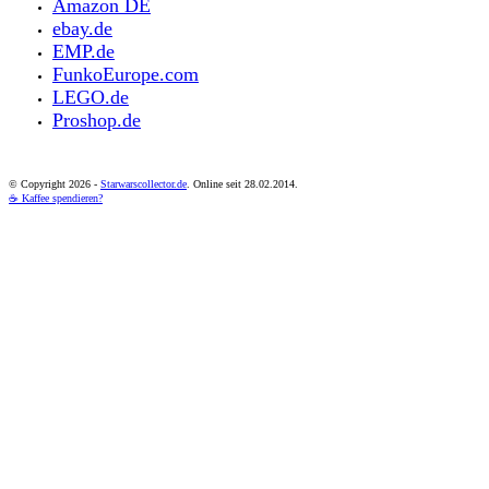
Amazon DE
ebay.de
EMP.de
FunkoEurope.com
LEGO.de
Proshop.de
© Copyright
2026 -
Starwarscollector.de
. Online seit 28.02.2014.
☕ Kaffee spendieren?