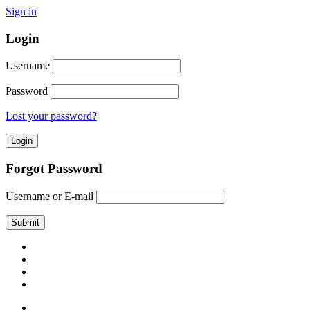
Sign in
Login
Username
Password
Lost your password?
Forgot Password
Username or E-mail