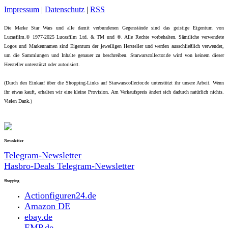
Impressum
|
Datenschutz
|
RSS
Die Marke Star Wars und alle damit verbundenen Gegenstände sind das geistige Eigentum von
Lucasfilm.© 1977-2025 Lucasfilm Ltd. & TM und ®. Alle Rechte vorbehalten. Sämtliche verwendete
Logos und Markennamen sind Eigentum der jeweiligen Hersteller und werden ausschließlich verwendet,
um die Sammlungen und Inhalte genauer zu beschreiben. Starwarscollector.de wird von keinem dieser
Hersteller unterstützt oder autorisiert.
(Durch den Einkauf über die Shopping-Links auf Starwarscollector.de unterstützt ihr unsere Arbeit. Wenn
ihr etwas kauft, erhalten wir eine kleine Provision. Am Verkaufspreis ändert sich dadurch natürlich nichts.
Vielen Dank.)
Newsletter
Telegram-Newsletter
Hasbro-Deals Telegram-Newsletter
Shopping
Actionfiguren24.de
Amazon DE
ebay.de
EMP.de