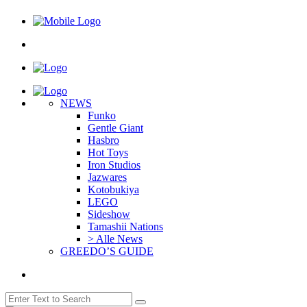
NEWS
Funko
Gentle Giant
Hasbro
Hot Toys
Iron Studios
Jazwares
Kotobukiya
LEGO
Sideshow
Tamashii Nations
> Alle News
GREEDO’S GUIDE