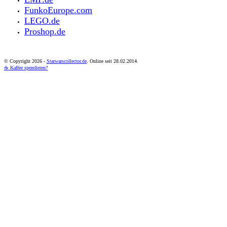
FunkoEurope.com
LEGO.de
Proshop.de
© Copyright
2026 -
Starwarscollector.de
. Online seit 28.02.2014.
☕ Kaffee spendieren?