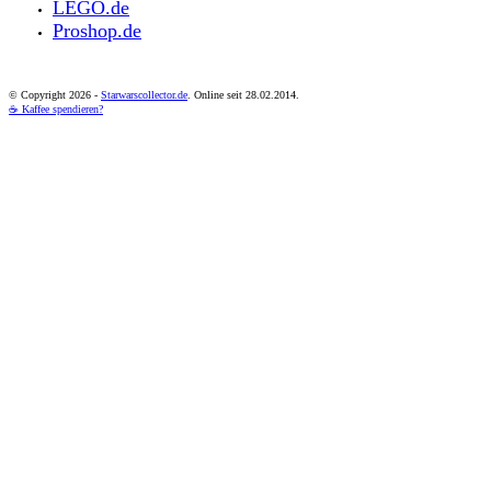
LEGO.de
Proshop.de
© Copyright
2026 -
Starwarscollector.de
. Online seit 28.02.2014.
☕ Kaffee spendieren?