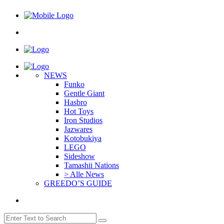
NEWS
Funko
Gentle Giant
Hasbro
Hot Toys
Iron Studios
Jazwares
Kotobukiya
LEGO
Sideshow
Tamashii Nations
> Alle News
GREEDO’S GUIDE