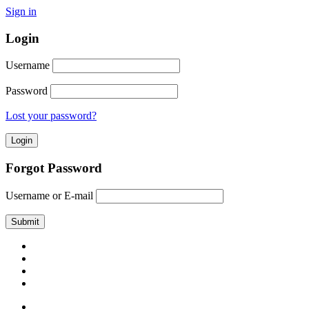
Sign in
Login
Username
Password
Lost your password?
Forgot Password
Username or E-mail