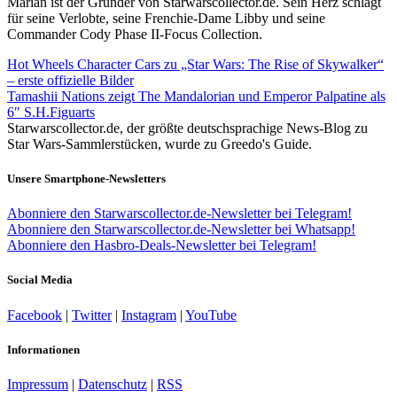
Marian ist der Gründer von Starwarscollector.de. Sein Herz schlägt
für seine Verlobte, seine Frenchie-Dame Libby und seine
Commander Cody Phase II-Focus Collection.
Hot Wheels Character Cars zu „Star Wars: The Rise of Skywalker“
– erste offizielle Bilder
Tamashii Nations zeigt The Mandalorian und Emperor Palpatine als
6″ S.H.Figuarts
Starwarscollector.de, der größte deutschsprachige News-Blog zu
Star Wars-Sammlerstücken, wurde zu Greedo's Guide.
Unsere Smartphone-Newsletters
Abonniere den Starwarscollector.de-Newsletter bei Telegram!
Abonniere den Starwarscollector.de-Newsletter bei Whatsapp!
Abonniere den Hasbro-Deals-Newsletter bei Telegram!
Social Media
Facebook
|
Twitter
|
Instagram
|
YouTube
Informationen
Impressum
|
Datenschutz
|
RSS