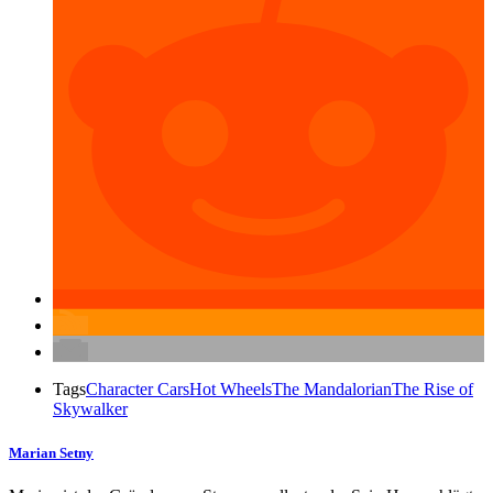
Tags
Character Cars
Hot Wheels
The Mandalorian
The Rise of
Skywalker
Marian Setny