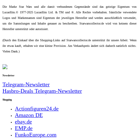
Die Marke Star Wars und alle damit verbundenen Gegenstände sind das geistige Eigentum von
Lucasfilm.© 1977-2025 Lucasfilm Ltd. & TM und ®. Alle Rechte vorbehalten. Sämtliche verwendete
Logos und Markennamen sind Eigentum der jeweiligen Hersteller und werden ausschließlich verwendet,
um die Sammlungen und Inhalte genauer zu beschreiben. Starwarscollector.de wird von keinem dieser
Hersteller unterstützt oder autorisiert.
(Durch den Einkauf über die Shopping-Links auf Starwarscollector.de unterstützt ihr unsere Arbeit. Wenn
ihr etwas kauft, erhalten wir eine kleine Provision. Am Verkaufspreis ändert sich dadurch natürlich nichts.
Vielen Dank.)
Newsletter
Telegram-Newsletter
Hasbro-Deals Telegram-Newsletter
Shopping
Actionfiguren24.de
Amazon DE
ebay.de
EMP.de
FunkoEurope.com