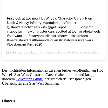
First look at two new Hot Wheels Character Cars – Nien
Nunb & Heavy Infantry Mandalorian. #Repost
@starwars.hotwheels with @get_repost ・・・ Sorry for
crappy pic , new character cars spotted at toy fair #hotwheels
#starwars . . . #starwarscollector #hotwheelsstarwars
#mattelstarwars #themandalorian #instatoys #instarwars
#toystagram #nytf2020
Ein Beitrag geteilt von
Starwarscollector.de
(@starwarscollector.de) am
Die wichtigsten Informationen zu allen bisher veröffentlichten Hot
Wheels Star Wars Character Cars erhaltet ihr kurz und knapp in
unserem
Collector’s Guide
, der größten deutschsprachigen
Übersicht für alle Star Wars Sammler.
Hinweis