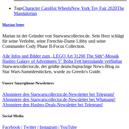
Tags
Character Cars
Hot Wheels
New York Toy Fair 2020
The
Mandalorian
Marian Setny
Marian ist der Gründer von Starwarscollector.de. Sein Herz schlägt
für seine Verlobte, seine Frenchie-Dame Libby und seine
Commander Cody Phase II-Focus Collection.
Alle Infos und Bilder zum „LEGO Art 31200 The Sith“-Mosaik
Hasbro Galaxy of Adventures 5″ Boba Fett hierzulande verfügbar
Starwarscollector.de, der größte deutschsprachige News-Blog zu
Star Wars-Sammlerstücken, wurde zu Greedo's Guide.
Unsere Smartphone-Newsletters
Abonniere den Starwarscollector.de-Newsletter bei Telegram!
Abonniere den Starwarscollector.de-Newsletter bei Whatsapp!
Abonniere den Hasbro-Deals-Newsletter bei Telegram!
Social Media
Facebook
|
Twitter
|
Instagram
|
YouTube