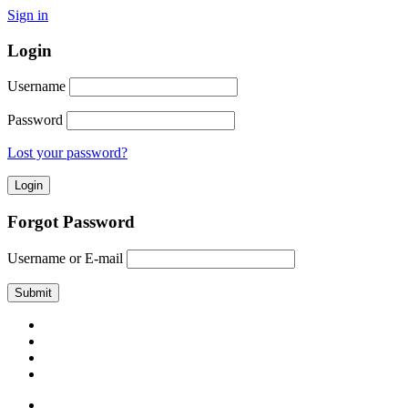
Sign in
Login
Username
Password
Lost your password?
Forgot Password
Username or E-mail