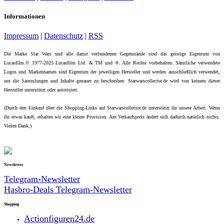
Informationen
Impressum
|
Datenschutz
|
RSS
Die Marke Star Wars und alle damit verbundenen Gegenstände sind das geistige Eigentum von
Lucasfilm.© 1977-2025 Lucasfilm Ltd. & TM und ®. Alle Rechte vorbehalten. Sämtliche verwendete
Logos und Markennamen sind Eigentum der jeweiligen Hersteller und werden ausschließlich verwendet,
um die Sammlungen und Inhalte genauer zu beschreiben. Starwarscollector.de wird von keinem dieser
Hersteller unterstützt oder autorisiert.
(Durch den Einkauf über die Shopping-Links auf Starwarscollector.de unterstützt ihr unsere Arbeit. Wenn
ihr etwas kauft, erhalten wir eine kleine Provision. Am Verkaufspreis ändert sich dadurch natürlich nichts.
Vielen Dank.)
Newsletter
Telegram-Newsletter
Hasbro-Deals Telegram-Newsletter
Shopping
Actionfiguren24.de