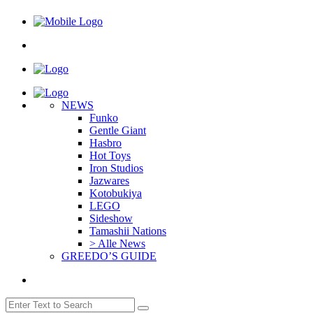
NEWS
Funko
Gentle Giant
Hasbro
Hot Toys
Iron Studios
Jazwares
Kotobukiya
LEGO
Sideshow
Tamashii Nations
> Alle News
GREEDO’S GUIDE