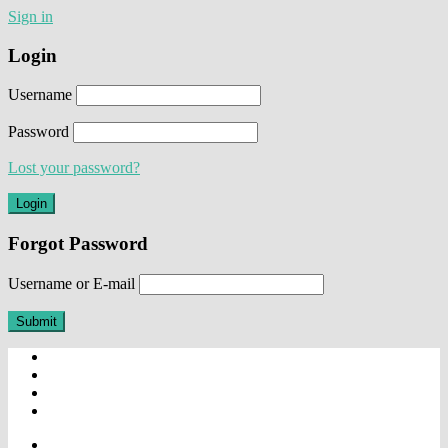
Sign in
Login
Username
Password
Lost your password?
Forgot Password
Username or E-mail