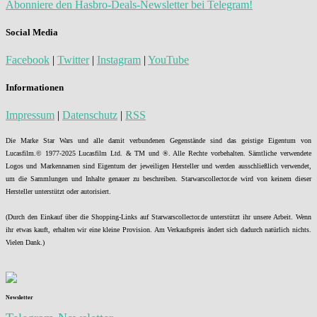
Abonniere den Hasbro-Deals-Newsletter bei Telegram!
Social Media
Facebook
|
Twitter
|
Instagram
|
YouTube
Informationen
Impressum
|
Datenschutz
|
RSS
Die Marke Star Wars und alle damit verbundenen Gegenstände sind das geistige Eigentum von
Lucasfilm.© 1977-2025 Lucasfilm Ltd. & TM und ®. Alle Rechte vorbehalten. Sämtliche verwendete
Logos und Markennamen sind Eigentum der jeweiligen Hersteller und werden ausschließlich verwendet,
um die Sammlungen und Inhalte genauer zu beschreiben. Starwarscollector.de wird von keinem dieser
Hersteller unterstützt oder autorisiert.
(Durch den Einkauf über die Shopping-Links auf Starwarscollector.de unterstützt ihr unsere Arbeit. Wenn
ihr etwas kauft, erhalten wir eine kleine Provision. Am Verkaufspreis ändert sich dadurch natürlich nichts.
Vielen Dank.)
Newsletter