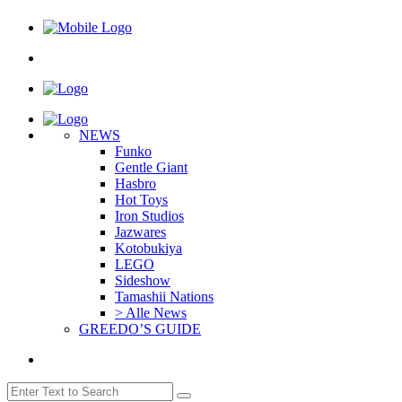
NEWS
Funko
Gentle Giant
Hasbro
Hot Toys
Iron Studios
Jazwares
Kotobukiya
LEGO
Sideshow
Tamashii Nations
> Alle News
GREEDO’S GUIDE