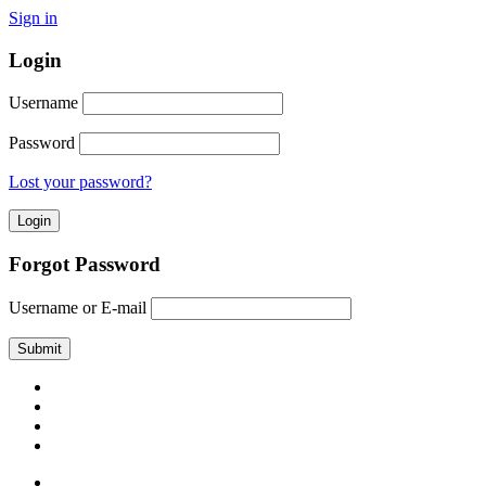
Sign in
Login
Username
Password
Lost your password?
Forgot Password
Username or E-mail