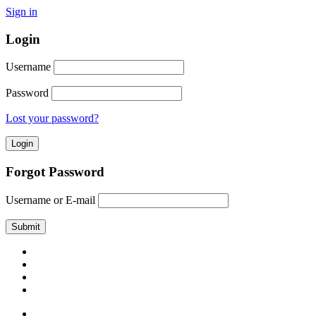
Sign in
Login
Username
Password
Lost your password?
Forgot Password
Username or E-mail