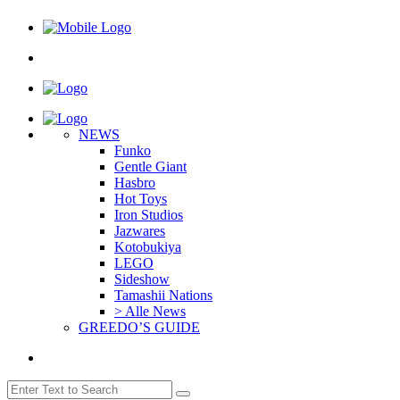
NEWS
Funko
Gentle Giant
Hasbro
Hot Toys
Iron Studios
Jazwares
Kotobukiya
LEGO
Sideshow
Tamashii Nations
> Alle News
GREEDO’S GUIDE