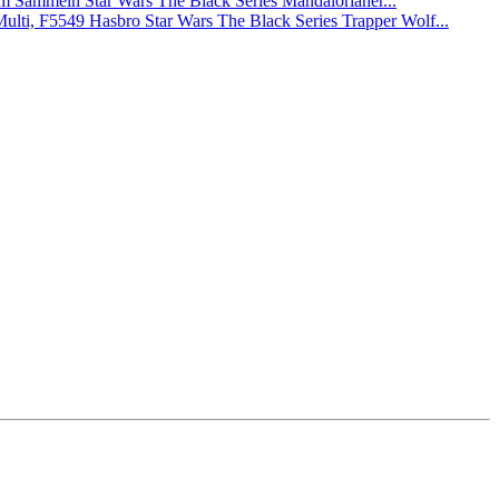
Star Wars The Black Series Mandalorianer...
Hasbro Star Wars The Black Series Trapper Wolf...