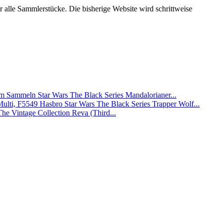
alle Sammlerstücke. Die bisherige Website wird schrittweise
Star Wars The Black Series Mandalorianer...
Hasbro Star Wars The Black Series Trapper Wolf...
The Vintage Collection Reva (Third...