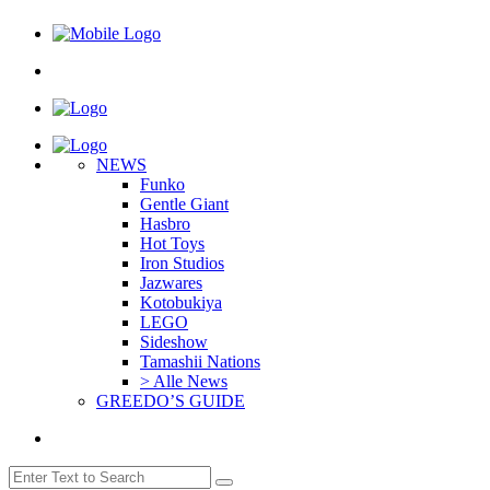
NEWS
Funko
Gentle Giant
Hasbro
Hot Toys
Iron Studios
Jazwares
Kotobukiya
LEGO
Sideshow
Tamashii Nations
> Alle News
GREEDO’S GUIDE