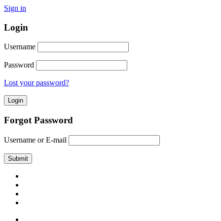
Sign in
Login
Username
Password
Lost your password?
Forgot Password
Username or E-mail