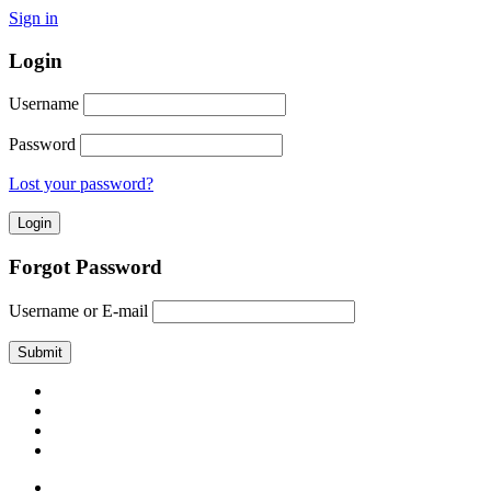
Sign in
Login
Username
Password
Lost your password?
Forgot Password
Username or E-mail