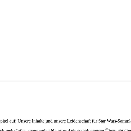
pitel auf: Unsere Inhalte und unsere Leidenschaft für Star Wars-Samm
h mehr Infos, spannenden News und einer verbesserten Übersicht über 