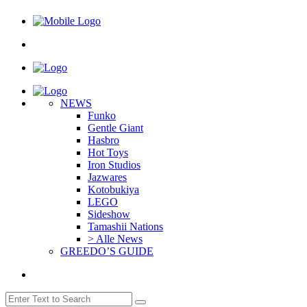
NEWS
Funko
Gentle Giant
Hasbro
Hot Toys
Iron Studios
Jazwares
Kotobukiya
LEGO
Sideshow
Tamashii Nations
> Alle News
GREEDO’S GUIDE