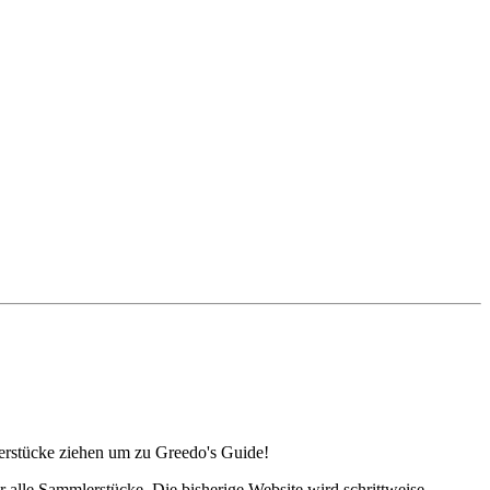
lerstücke ziehen um zu Greedo's Guide!
alle Sammlerstücke. Die bisherige Website wird schrittweise