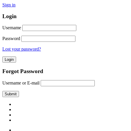
Sign in
Login
Username
Password
Lost your password?
Forgot Password
Username or E-mail