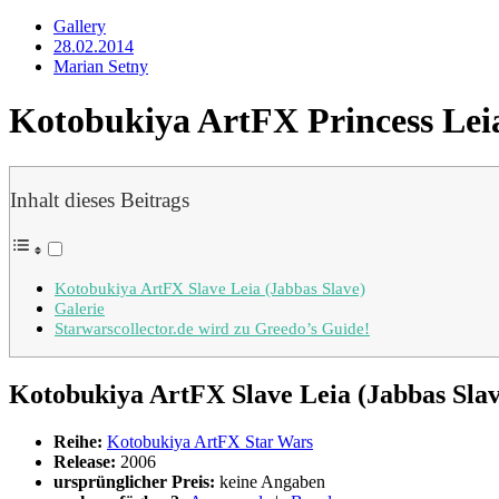
Gallery
28.02.2014
Marian Setny
Kotobukiya ArtFX Princess Leia
Inhalt dieses Beitrags
Kotobukiya ArtFX Slave Leia (Jabbas Slave)
Galerie
Starwarscollector.de wird zu Greedo’s Guide!
Kotobukiya ArtFX Slave Leia (Jabbas Slav
Reihe:
Kotobukiya ArtFX Star Wars
Release:
2006
ursprünglicher Preis:
keine Angaben