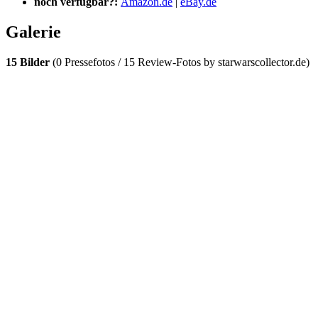
noch verfügbar?:
Amazon.de
|
eBay.de
Galerie
15 Bilder
(0 Pressefotos / 15 Review-Fotos by starwarscollector.de)