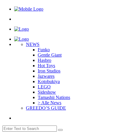
NEWS
Funko
Gentle Giant
Hasbro
Hot Toys
Iron Studios
Jazwares
Kotobukiya
LEGO
Sideshow
Tamashii Nations
> Alle News
GREEDO’S GUIDE