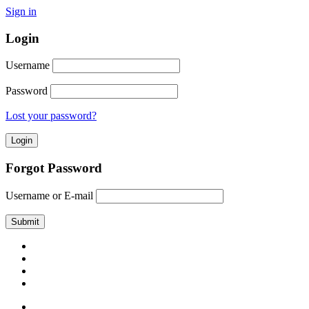
Sign in
Login
Username
Password
Lost your password?
Forgot Password
Username or E-mail