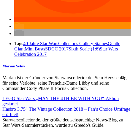
Tags
40 Jahre Star Wars
Collector's Gallery Statues
Gentle
Giant
Mini Busts
SDCC 2017
Sixth Scale (1:6)
Star Wars
Celebration 2017
Marian Setny
Marian ist der Gründer von Starwarscollector.de. Sein Herz schlägt
für seine Verlobte, seine Frenchie-Dame Libby und seine
Commander Cody Phase II-Focus Collection.
LEGO Star Wars „MAY THE 4TH BE WITH YOU“-Aktion
gestartet
Hasbro 3.75″ The Vintage Collection 2018 – Fan’s Choice Umfrage
eröffnet!
Starwarscollector.de, der größte deutschsprachige News-Blog zu
Star Wars-Sammlerstücken, wurde zu Greedo's Guide.