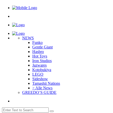
NEWS
Funko
Gentle Giant
Hasbro
Hot Toys
Iron Studios
Jazwares
Kotobukiya
LEGO
Sideshow
Tamashii Nations
> Alle News
GREEDO’S GUIDE