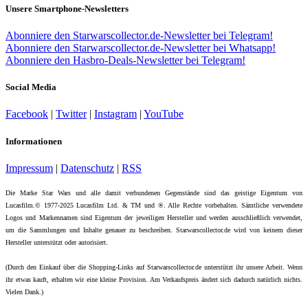
Unsere Smartphone-Newsletters
Abonniere den Starwarscollector.de-Newsletter bei Telegram!
Abonniere den Starwarscollector.de-Newsletter bei Whatsapp!
Abonniere den Hasbro-Deals-Newsletter bei Telegram!
Social Media
Facebook
|
Twitter
|
Instagram
|
YouTube
Informationen
Impressum
|
Datenschutz
|
RSS
Die Marke Star Wars und alle damit verbundenen Gegenstände sind das geistige Eigentum von
Lucasfilm.© 1977-2025 Lucasfilm Ltd. & TM und ®. Alle Rechte vorbehalten. Sämtliche verwendete
Logos und Markennamen sind Eigentum der jeweiligen Hersteller und werden ausschließlich verwendet,
um die Sammlungen und Inhalte genauer zu beschreiben. Starwarscollector.de wird von keinem dieser
Hersteller unterstützt oder autorisiert.
(Durch den Einkauf über die Shopping-Links auf Starwarscollector.de unterstützt ihr unsere Arbeit. Wenn
ihr etwas kauft, erhalten wir eine kleine Provision. Am Verkaufspreis ändert sich dadurch natürlich nichts.
Vielen Dank.)