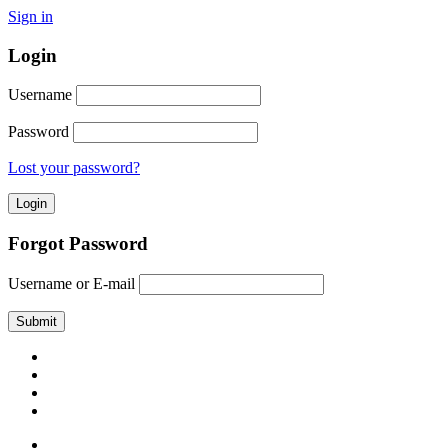
Sign in
Login
Username
Password
Lost your password?
Forgot Password
Username or E-mail