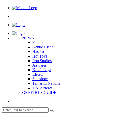
NEWS
Funko
Gentle Giant
Hasbro
Hot Toys
Iron Studios
Jazwares
Kotobukiya
LEGO
Sideshow
Tamashii Nations
> Alle News
GREEDO’S GUIDE