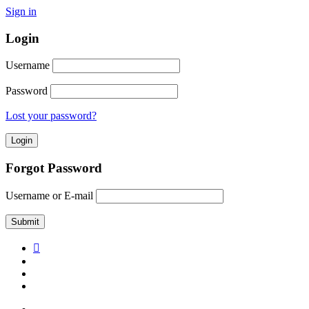
Sign in
Login
Username
Password
Lost your password?
Forgot Password
Username or E-mail