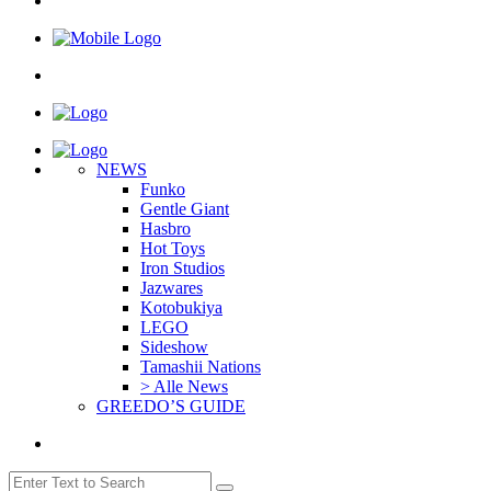
NEWS
Funko
Gentle Giant
Hasbro
Hot Toys
Iron Studios
Jazwares
Kotobukiya
LEGO
Sideshow
Tamashii Nations
> Alle News
GREEDO’S GUIDE