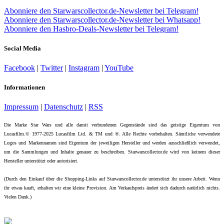
Abonniere den Starwarscollector.de-Newsletter bei Telegram!
Abonniere den Starwarscollector.de-Newsletter bei Whatsapp!
Abonniere den Hasbro-Deals-Newsletter bei Telegram!
Social Media
Facebook
|
Twitter
|
Instagram
|
YouTube
Informationen
Impressum
|
Datenschutz
|
RSS
Die Marke Star Wars und alle damit verbundenen Gegenstände sind das geistige Eigentum von
Lucasfilm.© 1977-2025 Lucasfilm Ltd. & TM und ®. Alle Rechte vorbehalten. Sämtliche verwendete
Logos und Markennamen sind Eigentum der jeweiligen Hersteller und werden ausschließlich verwendet,
um die Sammlungen und Inhalte genauer zu beschreiben. Starwarscollector.de wird von keinem dieser
Hersteller unterstützt oder autorisiert.
(Durch den Einkauf über die Shopping-Links auf Starwarscollector.de unterstützt ihr unsere Arbeit. Wenn
ihr etwas kauft, erhalten wir eine kleine Provision. Am Verkaufspreis ändert sich dadurch natürlich nichts.
Vielen Dank.)