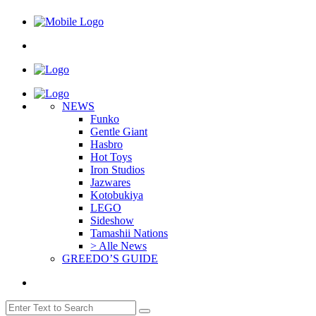
NEWS
Funko
Gentle Giant
Hasbro
Hot Toys
Iron Studios
Jazwares
Kotobukiya
LEGO
Sideshow
Tamashii Nations
> Alle News
GREEDO’S GUIDE