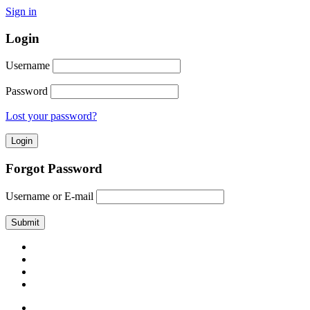
Sign in
Login
Username
Password
Lost your password?
Forgot Password
Username or E-mail