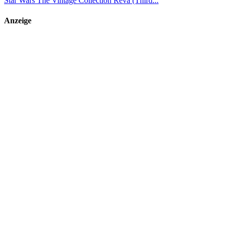
Star Wars The Vintage Collection Reva (Third...
Anzeige