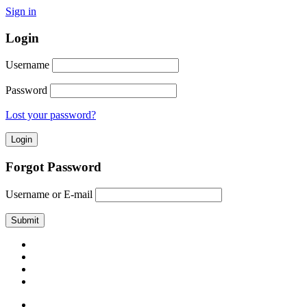
Sign in
Login
Username
Password
Lost your password?
Forgot Password
Username or E-mail