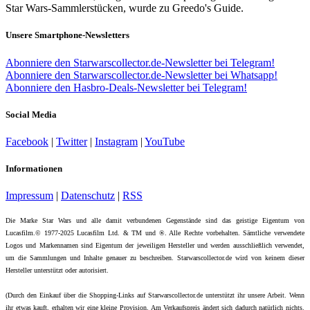
Star Wars-Sammlerstücken, wurde zu Greedo's Guide.
Unsere Smartphone-Newsletters
Abonniere den Starwarscollector.de-Newsletter bei Telegram!
Abonniere den Starwarscollector.de-Newsletter bei Whatsapp!
Abonniere den Hasbro-Deals-Newsletter bei Telegram!
Social Media
Facebook
|
Twitter
|
Instagram
|
YouTube
Informationen
Impressum
|
Datenschutz
|
RSS
Die Marke Star Wars und alle damit verbundenen Gegenstände sind das geistige Eigentum von
Lucasfilm.© 1977-2025 Lucasfilm Ltd. & TM und ®. Alle Rechte vorbehalten. Sämtliche verwendete
Logos und Markennamen sind Eigentum der jeweiligen Hersteller und werden ausschließlich verwendet,
um die Sammlungen und Inhalte genauer zu beschreiben. Starwarscollector.de wird von keinem dieser
Hersteller unterstützt oder autorisiert.
(Durch den Einkauf über die Shopping-Links auf Starwarscollector.de unterstützt ihr unsere Arbeit. Wenn
ihr etwas kauft, erhalten wir eine kleine Provision. Am Verkaufspreis ändert sich dadurch natürlich nichts.