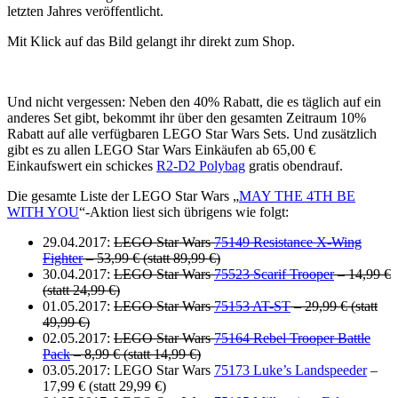
letzten Jahres veröffentlicht.
Mit Klick auf das Bild gelangt ihr direkt zum Shop.
Und nicht vergessen: Neben den 40% Rabatt, die es täglich auf ein
anderes Set gibt, bekommt ihr über den gesamten Zeitraum 10%
Rabatt auf alle verfügbaren LEGO Star Wars Sets. Und zusätzlich
gibt es zu allen LEGO Star Wars Einkäufen ab 65,00 €
Einkaufswert ein schickes
R2-D2 Polybag
gratis obendrauf.
Die gesamte Liste der LEGO Star Wars „
MAY THE 4TH BE
WITH YOU
“-Aktion liest sich übrigens wie folgt:
29.04.2017:
LEGO Star Wars
75149 Resistance X-Wing
Fighter
– 53,99 € (statt 89,99 €)
30.04.2017:
LEGO Star Wars
75523 Scarif Trooper
– 14,99 €
(statt 24,99 €)
01.05.2017:
LEGO Star Wars
75153 AT-ST
– 29,99 € (statt
49,99 €)
02.05.2017:
LEGO Star Wars
75164 Rebel Trooper Battle
Pack
– 8,99 € (statt 14,99 €)
03.05.2017: LEGO Star Wars
75173 Luke’s Landspeeder
–
17,99 € (statt 29,99 €)