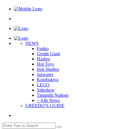
NEWS
Funko
Gentle Giant
Hasbro
Hot Toys
Iron Studios
Jazwares
Kotobukiya
LEGO
Sideshow
Tamashii Nations
> Alle News
GREEDO’S GUIDE