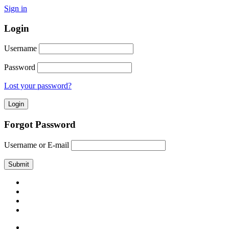
Sign in
Login
Username
Password
Lost your password?
Forgot Password
Username or E-mail