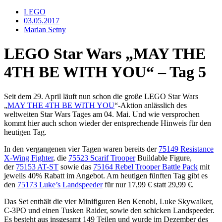
LEGO
03.05.2017
Marian Setny
LEGO Star Wars „MAY THE
4TH BE WITH YOU“ – Tag 5
Seit dem 29. April läuft nun schon die große LEGO Star Wars
„
MAY THE 4TH BE WITH YOU
“-Aktion anlässlich des
weltweiten Star Wars Tages am 04. Mai. Und wie versprochen
kommt hier auch schon wieder der entsprechende Hinweis für den
heutigen Tag.
In den vergangenen vier Tagen waren bereits der
75149 Resistance
X-Wing Fighter
, die
75523 Scarif Trooper
Buildable Figure,
der
75153 AT-ST
sowie das
75164 Rebel Trooper Battle Pack
mit
jeweils 40% Rabatt im Angebot. Am heutigen fünften Tag gibt es
den
75173 Luke’s Landspeeder
für nur 17,99 € statt 29,99 €.
Das Set enthält die vier Minifiguren Ben Kenobi, Luke Skywalker,
C-3PO und einen Tusken Raider, sowie den schicken Landspeeder.
Es besteht aus insgesamt 149 Teilen und wurde im Dezember des