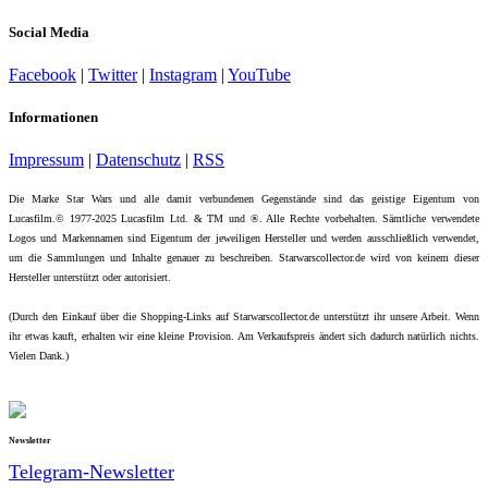
Social Media
Facebook
|
Twitter
|
Instagram
|
YouTube
Informationen
Impressum
|
Datenschutz
|
RSS
Die Marke Star Wars und alle damit verbundenen Gegenstände sind das geistige Eigentum von
Lucasfilm.© 1977-2025 Lucasfilm Ltd. & TM und ®. Alle Rechte vorbehalten. Sämtliche verwendete
Logos und Markennamen sind Eigentum der jeweiligen Hersteller und werden ausschließlich verwendet,
um die Sammlungen und Inhalte genauer zu beschreiben. Starwarscollector.de wird von keinem dieser
Hersteller unterstützt oder autorisiert.
(Durch den Einkauf über die Shopping-Links auf Starwarscollector.de unterstützt ihr unsere Arbeit. Wenn
ihr etwas kauft, erhalten wir eine kleine Provision. Am Verkaufspreis ändert sich dadurch natürlich nichts.
Vielen Dank.)
Newsletter
Telegram-Newsletter