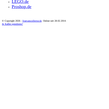
LEGO.de
Proshop.de
© Copyright
2026 -
Starwarscollector.de
. Online seit 28.02.2014.
☕ Kaffee spendieren?