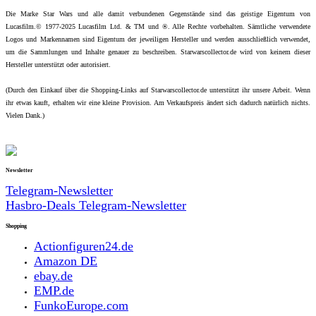
Die Marke Star Wars und alle damit verbundenen Gegenstände sind das geistige Eigentum von
Lucasfilm.© 1977-2025 Lucasfilm Ltd. & TM und ®. Alle Rechte vorbehalten. Sämtliche verwendete
Logos und Markennamen sind Eigentum der jeweiligen Hersteller und werden ausschließlich verwendet,
um die Sammlungen und Inhalte genauer zu beschreiben. Starwarscollector.de wird von keinem dieser
Hersteller unterstützt oder autorisiert.
(Durch den Einkauf über die Shopping-Links auf Starwarscollector.de unterstützt ihr unsere Arbeit. Wenn
ihr etwas kauft, erhalten wir eine kleine Provision. Am Verkaufspreis ändert sich dadurch natürlich nichts.
Vielen Dank.)
Newsletter
Telegram-Newsletter
Hasbro-Deals Telegram-Newsletter
Shopping
Actionfiguren24.de
Amazon DE
ebay.de
EMP.de
FunkoEurope.com