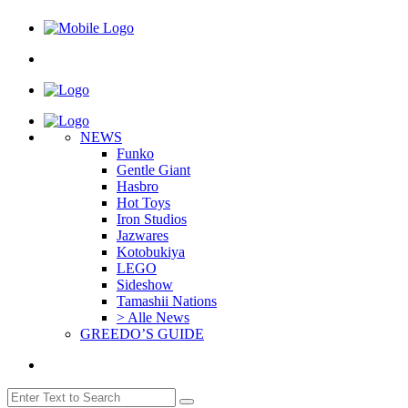
NEWS
Funko
Gentle Giant
Hasbro
Hot Toys
Iron Studios
Jazwares
Kotobukiya
LEGO
Sideshow
Tamashii Nations
> Alle News
GREEDO’S GUIDE