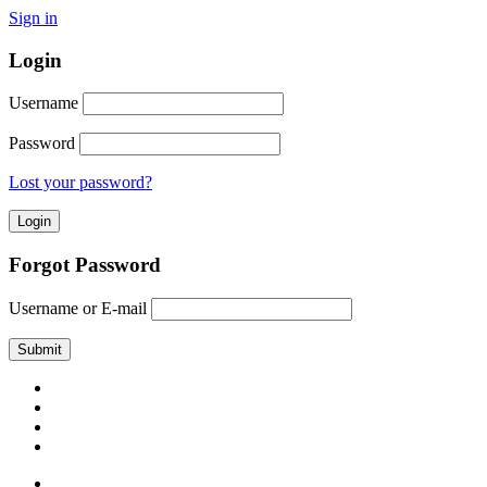
Sign in
Login
Username
Password
Lost your password?
Forgot Password
Username or E-mail