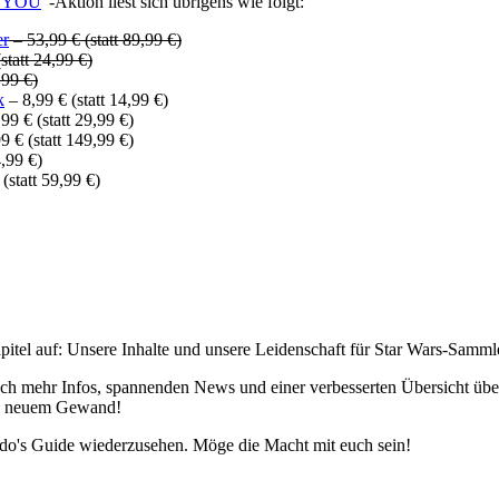
 YOU
“-Aktion liest sich übrigens wie folgt:
er
– 53,99 € (statt 89,99 €)
statt 24,99 €)
,99 €)
k
– 8,99 € (statt 14,99 €)
99 € (statt 29,99 €)
9 € (statt 149,99 €)
4,99 €)
(statt 59,99 €)
pitel auf: Unsere Inhalte und unsere Leidenschaft für Star Wars-Samm
h mehr Infos, spannenden News und einer verbesserten Übersicht über 
 in neuem Gewand!
edo's Guide wiederzusehen. Möge die Macht mit euch sein!