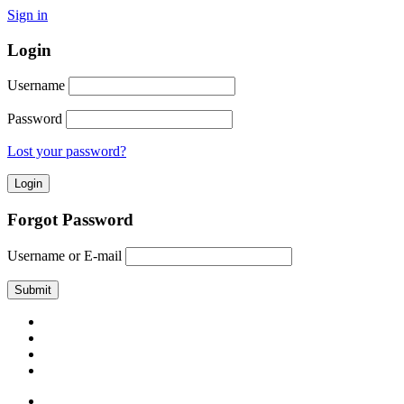
Sign in
Login
Username
Password
Lost your password?
Forgot Password
Username or E-mail