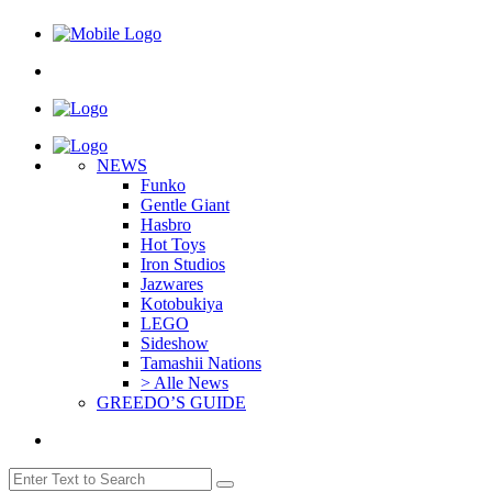
NEWS
Funko
Gentle Giant
Hasbro
Hot Toys
Iron Studios
Jazwares
Kotobukiya
LEGO
Sideshow
Tamashii Nations
> Alle News
GREEDO’S GUIDE