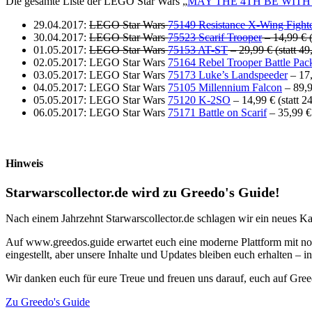
Die gesamte Liste der LEGO Star Wars „
MAY THE 4TH BE WITH
29.04.2017:
LEGO Star Wars
75149 Resistance X-Wing Fight
30.04.2017:
LEGO Star Wars
75523 Scarif Trooper
– 14,99 € (
01.05.2017:
LEGO Star Wars
75153 AT-ST
– 29,99 € (statt 49
02.05.2017: LEGO Star Wars
75164 Rebel Trooper Battle Pac
03.05.2017: LEGO Star Wars
75173 Luke’s Landspeeder
– 17,
04.05.2017: LEGO Star Wars
75105 Millennium Falcon
– 89,9
05.05.2017: LEGO Star Wars
75120 K-2SO
– 14,99 € (statt 2
06.05.2017: LEGO Star Wars
75171 Battle on Scarif
– 35,99 € 
Hinweis
Starwarscollector.de wird zu Greedo's Guide!
Nach einem Jahrzehnt Starwarscollector.de schlagen wir ein neues Ka
Auf www.greedos.guide erwartet euch eine moderne Plattform mit noc
eingestellt, aber unsere Inhalte und Updates bleiben euch erhalten –
Wir danken euch für eure Treue und freuen uns darauf, euch auf Gre
Zu Greedo's Guide