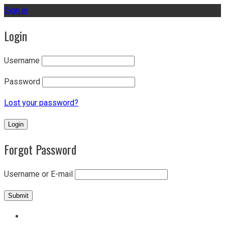
Sign in
Login
Username
Password
Lost your password?
Forgot Password
Username or E-mail