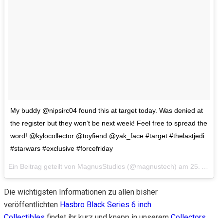
My buddy @nipsirc04 found this at target today. Was denied at
the register but they won’t be next week! Feel free to spread the
word! @kylocollector @toyfiend @yak_face #target #thelastjedi
#starwars #exclusive #forcefriday
Ein Beitrag geteilt von MagnusStudios (@magnustech) am
25. Aug 2017 um 13:25 Uhr
Die wichtigsten Informationen zu allen bisher
veröffentlichten
Hasbro Black Series 6 inch
Collectibles
findet ihr kurz und knapp in unserem
Collectors