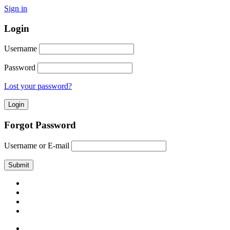
Sign in
Login
Username
Password
Lost your password?
Forgot Password
Username or E-mail