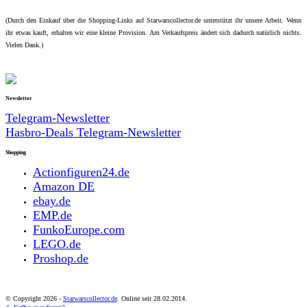
(Durch den Einkauf über die Shopping-Links auf Starwarscollector.de unterstützt ihr unsere Arbeit. Wenn
ihr etwas kauft, erhalten wir eine kleine Provision. Am Verkaufspreis ändert sich dadurch natürlich nichts.
Vielen Dank.)
Newsletter
Telegram-Newsletter
Hasbro-Deals Telegram-Newsletter
Shopping
Actionfiguren24.de
Amazon DE
ebay.de
EMP.de
FunkoEurope.com
LEGO.de
Proshop.de
© Copyright
2026 -
Starwarscollector.de
. Online seit 28.02.2014.