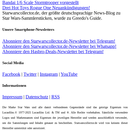
Bandai 1/6 Scale Stormtrooper vorgestellt
Drei Hot Toys Rogue One Neuankündigungen!
Starwarscollector.de, der größte deutschsprachige News-Blog zu
Star Wars-Sammlerstücken, wurde zu Greedo's Guide.
Unsere Smartphone-Newsletters
Abonniere den Starwarscollector.de-Newsletter bei Telegram!
Abonniere den Starwarscollector.de-Newsletter bei Whatsapp!
Abonniere den Hasbro-Deals-Newsletter bei Telegram!
Social Media
Facebook
|
Twitter
|
Instagram
|
YouTube
Informationen
Impressum
|
Datenschutz
|
RSS
Die Marke Star Wars und alle damit verbundenen Gegenstände sind das geistige Eigentum von
Lucasfilm.© 1977-2025 Lucasfilm Ltd. & TM und ®. Alle Rechte vorbehalten. Sämtliche verwendete
Logos und Markennamen sind Eigentum der jeweiligen Hersteller und werden ausschließlich verwendet,
um die Sammlungen und Inhalte genauer zu beschreiben. Starwarscollector.de wird von keinem dieser
Hersteller unterstützt oder autorisiert.