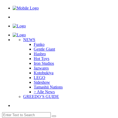
NEWS
Funko
Gentle Giant
Hasbro
Hot Toys
Iron Studios
Jazwares
Kotobukiya
LEGO
Sideshow
Tamashii Nations
> Alle News
GREEDO’S GUIDE