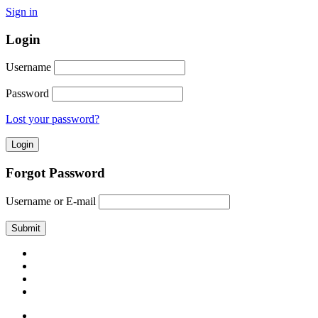
Sign in
Login
Username
Password
Lost your password?
Forgot Password
Username or E-mail