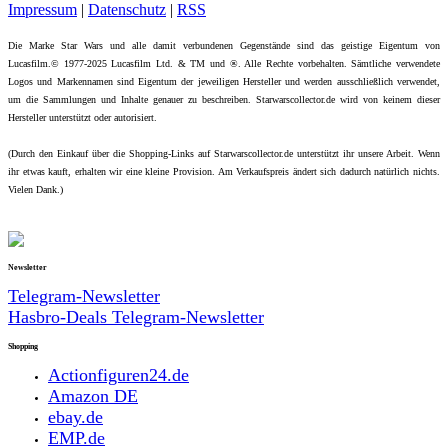
Impressum
|
Datenschutz
|
RSS
Die Marke Star Wars und alle damit verbundenen Gegenstände sind das geistige Eigentum von
Lucasfilm.© 1977-2025 Lucasfilm Ltd. & TM und ®. Alle Rechte vorbehalten. Sämtliche verwendete
Logos und Markennamen sind Eigentum der jeweiligen Hersteller und werden ausschließlich verwendet,
um die Sammlungen und Inhalte genauer zu beschreiben. Starwarscollector.de wird von keinem dieser
Hersteller unterstützt oder autorisiert.
(Durch den Einkauf über die Shopping-Links auf Starwarscollector.de unterstützt ihr unsere Arbeit. Wenn
ihr etwas kauft, erhalten wir eine kleine Provision. Am Verkaufspreis ändert sich dadurch natürlich nichts.
Vielen Dank.)
Newsletter
Telegram-Newsletter
Hasbro-Deals Telegram-Newsletter
Shopping
Actionfiguren24.de
Amazon DE
ebay.de
EMP.de