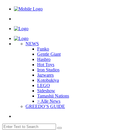
NEWS
Funko
Gentle Giant
Hasbro
Hot Toys
Iron Studios
Jazwares
Kotobukiya
LEGO
Sideshow
Tamashii Nations
> Alle News
GREEDO’S GUIDE