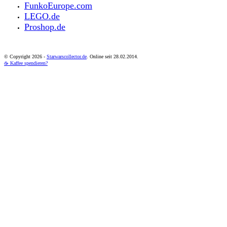
FunkoEurope.com
LEGO.de
Proshop.de
© Copyright
2026 -
Starwarscollector.de
. Online seit 28.02.2014.
☕ Kaffee spendieren?