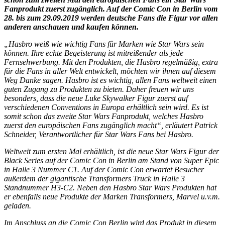
Fanprodukt zuerst zugänglich. Auf der Comic Con in Berlin vom
28. bis zum 29.09.2019 werden deutsche Fans die Figur vor allen
anderen anschauen und kaufen können.
„Hasbro weiß wie wichtig Fans für Marken wie Star Wars sein
können. Ihre echte Begeisterung ist mitreißender als jede
Fernsehwerbung. Mit den Produkten, die Hasbro regelmäßig, extra
für die Fans in aller Welt entwickelt, möchten wir ihnen auf diesem
Weg Danke sagen. Hasbro ist es wichtig, allen Fans weltweit einen
guten Zugang zu Produkten zu bieten. Daher freuen wir uns
besonders, dass die neue Luke Skywalker Figur zuerst auf
verschiedenen Conventions in Europa erhältlich sein wird. Es ist
somit schon das zweite Star Wars Fanprodukt, welches Hasbro
zuerst den europäischen Fans zugänglich macht“, erläutert Patrick
Schneider, Verantwortlicher für Star Wars Fans bei Hasbro.
Weltweit zum ersten Mal erhältlich, ist die neue Star Wars Figur der
Black Series auf der Comic Con in Berlin am Stand von Super Epic
in Halle 3 Nummer C1. Auf der Comic Con erwartet Besucher
außerdem der gigantische Transformers Truck in Halle 3
Standnummer H3-C2. Neben den Hasbro Star Wars Produkten hat
er ebenfalls neue Produkte der Marken Transformers, Marvel u.v.m.
geladen.
Im Anschluss an die Comic Con Berlin wird das Produkt in diesem