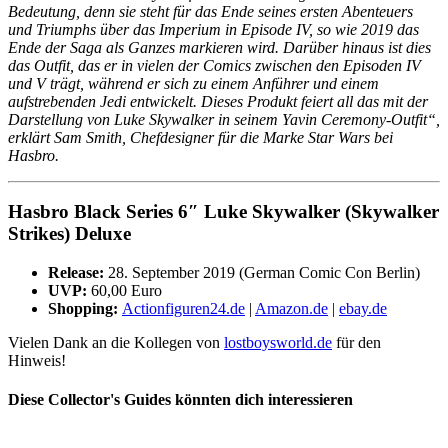
Bedeutung, denn sie steht für das Ende seines ersten Abenteuers
und Triumphs über das Imperium in Episode IV, so wie 2019 das
Ende der Saga als Ganzes markieren wird. Darüber hinaus ist dies
das Outfit, das er in vielen der Comics zwischen den Episoden IV
und V trägt, während er sich zu einem Anführer und einem
aufstrebenden Jedi entwickelt. Dieses Produkt feiert all das mit der
Darstellung von Luke Skywalker in seinem Yavin Ceremony-Outfit“,
erklärt Sam Smith, Chefdesigner für die Marke Star Wars bei
Hasbro.
Hasbro Black Series 6″ Luke Skywalker (Skywalker
Strikes) Deluxe
Release:
28. September 2019 (German Comic Con Berlin)
UVP:
60,00 Euro
Shopping:
Actionfiguren24.de
|
Amazon.de
|
ebay.de
Vielen Dank an die Kollegen von
lostboysworld.de
für den
Hinweis!
Diese Collector's Guides könnten dich interessieren