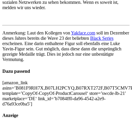
sozialen Netzwerken zu sehen bekommen. Wenn es soweit ist,
melden wir uns wieder.
Anmerkung: Laut den Kollegen von
Yakface.com
soll im Dezember
dieses Jahres bereits die Wave 23 der beliebten
Black Series
erscheinen. Eine darin enthaltene Figur soll ebenfalls eine Luke
Yavin-Figur sein. Gut möglich, dass diese dann die ursprünglich
gezeigte Medaille trägt. Dies ist jedoch nur eine unbestätigte
Vermutung.
Dazu passend
[amazon_link
asins=’B081F9RH7X,B07LH2PCYQ,B07RXT272F,B07T5CMV7
template=’CopyOf-CopyOf-ProductCarousel‘ store=’swcde-lb-21′
marketplace=’DE‘ link_id=’b7084ff0-da96-4542-a2e9-
d76a93ce0ba5′]
Anzeige