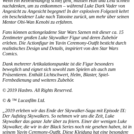
Wenn ein Rebellenangriff schief geht, müssen Han und Leia schnell
nachdenken, um zu entkommen – während Luke Dark Vader von
Angesicht zu Angesicht begegnet! In der explosiven Folgezeit kehrt
ein bescheidener Luke nach Tatooine zurück, um mehr über seinen
Mentor Obi-Wan Kenobi zu erfahren.
Fans können actiongeladene Star Wars Szenen mit dieser ca. 15
Zentimeter großen Luke Skywalker Figur und deren Zubehör
erleben. Die Actionfigur im Yavin Ceremony-Outfit besticht durch
realistisches Design und Details, inspiriert von den Star Wars
Comics.
Dank mehrerer Artikulationspunkte ist die Figur besonders
beweglich und eignet sich sowohl zum Spielen als auch zum
Präsentieren. Enthält Lichtschwert, Helm, Blaster, Spiel-
Fernbedienung und weiteres Zubehör.
© 2019 Hasbro. All Rights Reserved.
© & ™ Lucasfilm Ltd.
„2019 erleben wir das Ende der Skywalker-Saga mit Episode IX:
Der Aufstieg Skywalkers. So nehmen wir uns die Zeit, Luke
Skywalker das ganze Jahr über zu feiern. Einer der wenigen Luke
Skywalker, die wir in der Black Series noch nie gesehen haben, ist in
seinem Yavin Ceremony-Outfit. Diese Kleidung hat eine besondere