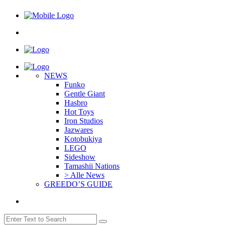
NEWS
Funko
Gentle Giant
Hasbro
Hot Toys
Iron Studios
Jazwares
Kotobukiya
LEGO
Sideshow
Tamashii Nations
> Alle News
GREEDO’S GUIDE