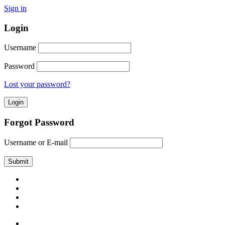
Sign in
Login
Username
Password
Lost your password?
Forgot Password
Username or E-mail