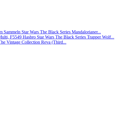
Star Wars The Black Series Mandalorianer...
Hasbro Star Wars The Black Series Trapper Wolf...
The Vintage Collection Reva (Third...