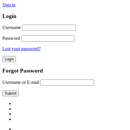
Sign in
Login
Username
Password
Lost your password?
Forgot Password
Username or E-mail