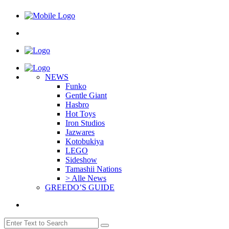
NEWS
Funko
Gentle Giant
Hasbro
Hot Toys
Iron Studios
Jazwares
Kotobukiya
LEGO
Sideshow
Tamashii Nations
> Alle News
GREEDO’S GUIDE